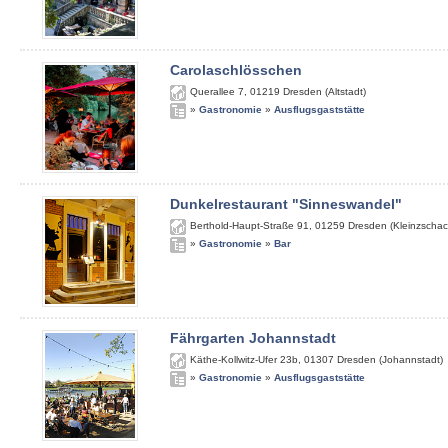
Carolaschlösschen
Querallee 7
,
01219
Dresden (Altstadt)
»
Gastronomie
»
Ausflugsgaststätte
Dunkelrestaurant "Sinneswandel"
Berthold-Haupt-Straße 91
,
01259
Dresden (Kleinzschac
»
Gastronomie
»
Bar
Fährgarten Johannstadt
Käthe-Kollwitz-Ufer 23b
,
01307
Dresden (Johannstadt)
»
Gastronomie
»
Ausflugsgaststätte