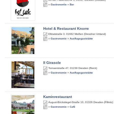
»
Gastronomie
»
Bar
Hotel & Restaurant Knorre
Elbtalstraße 3
,
01662
Meißen (Dresdner Umland)
»
Gastronomie
»
Ausflugsgaststätte
Il Girasole
Tornaerstraße 47
,
01239
Dresden (Reick)
»
Gastronomie
»
Ausflugsgaststätte
Kaminrestaurant
August-Böckstiegel-Straße 10
,
01326
Dresden (Pillnitz)
»
Gastronomie
»
Café