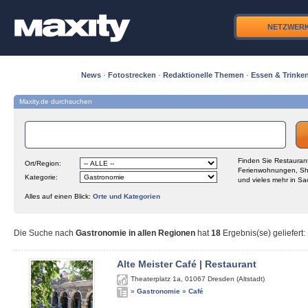
NETZWER
News
·
Fotostrecken
·
Redaktionelle Themen
·
Essen & Trinke
Maxity.de durchsuchen
Finden Sie Restaurant
Ort/Region:
Ferienwohnungen, Sh
Kategorie:
und vieles mehr in Sa
Alles auf einen Blick:
Orte und Kategorien
Die Suche nach
Gastronomie in allen Regionen
hat
18
Ergebnis(se) geliefert
:
Alte Meister Café | Restaurant
Theaterplatz 1a
,
01067
Dresden (Altstadt)
»
Gastronomie
»
Café