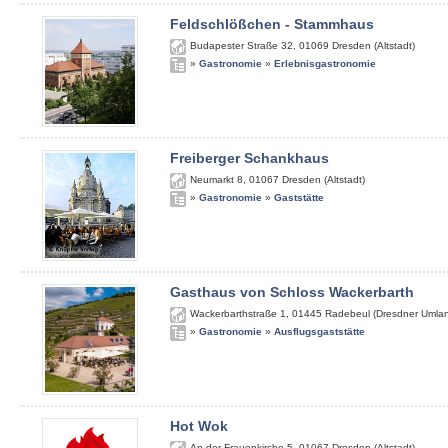
Feldschlößchen - Stammhaus
Budapester Straße 32
,
01069
Dresden (Altstadt)
»
Gastronomie
»
Erlebnisgastronomie
Freiberger Schankhaus
Neumarkt 8
,
01067
Dresden (Altstadt)
»
Gastronomie
»
Gaststätte
Gasthaus von Schloss Wackerbarth
Wackerbarthstraße 1
,
01445
Radebeul (Dresdner Umla
»
Gastronomie
»
Ausflugsgaststätte
Hot Wok
An der Frauenkirche 5
,
01067
Dresden (Altstadt)