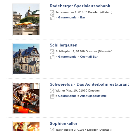
Radeberger Spezialausschank
Terrassenufer 1
,
01067
Dresden (Altstadt)
»
Gastronomie
»
Bar
Schillergarten
Schillerplatz 9
,
01309
Dresden (Blasewitz)
»
Gastronomie
»
Cocktail-Bar
Schwerelos - Das Achterbahnrestaurant
Wiener Platz 10
,
01069
Dresden
»
Gastronomie
»
Ausflugsgaststätte
Sophienkeller
Taschenberg 3
,
01067
Dresden (Altstadt)