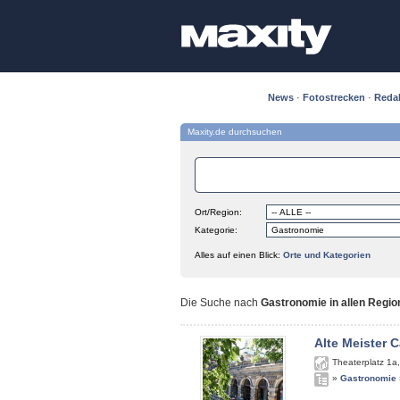
News
·
Fotostrecken
·
Reda
Maxity.de durchsuchen
Ort/Region:
Kategorie:
Alles auf einen Blick:
Orte und Kategorien
Die Suche nach
Gastronomie in allen Regio
Alte Meister C
Theaterplatz 1a
»
Gastronomie