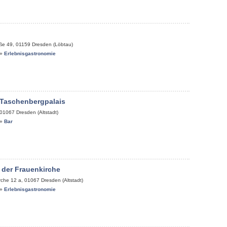
aße 49
,
01159
Dresden (Löbtau)
»
Erlebnisgastronomie
 Taschenbergpalais
01067
Dresden (Altstadt)
»
Bar
 der Frauenkirche
rche 12 a
,
01067
Dresden (Altstadt)
»
Erlebnisgastronomie