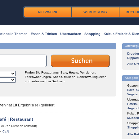
NETZWERK
WEBHOSTING
BUCHU
ktionelle Themen
·
Essen & Trinken
·
Übernachten
·
Shopping
·
Kultur, Freizeit & Dien
Orte/Reg
Dresde
Dippold
Alle Or
Finden Sie Restaurants, Bars, Hotels, Pensionen,
Ferienwohnungen, Shops, Museen, Sehenswürdigkeiten
Kategorie
und vieles mehr in Sachsen.
Gastron
Bars
,
C
Vegetar
Übernac
Hotels
,
nen
hat
18
Ergebnis(se) geliefert
:
Jugend
Kultur, F
Museen
afé | Restaurant
Shoppin
,
01067
Dresden (Altstadt)
Shoppi
»
Café
Alle Ka