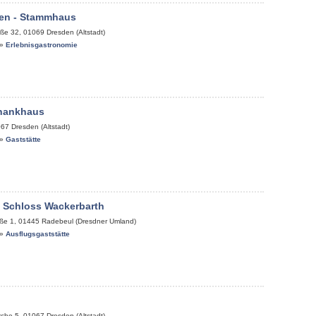
en - Stammhaus
aße 32
,
01069
Dresden (Altstadt)
»
Erlebnisgastronomie
chankhaus
067
Dresden (Altstadt)
»
Gaststätte
 Schloss Wackerbarth
ße 1
,
01445
Radebeul (Dresdner Umland)
»
Ausflugsgaststätte
rche 5
,
01067
Dresden (Altstadt)