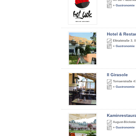
»
Gastronomie
Hotel & Resta
Elbtalstraße 3
,
0
»
Gastronomie
Il Girasole
Tornaerstraße 4
»
Gastronomie
Kaminrestaur
August-Böckstie
»
Gastronomie