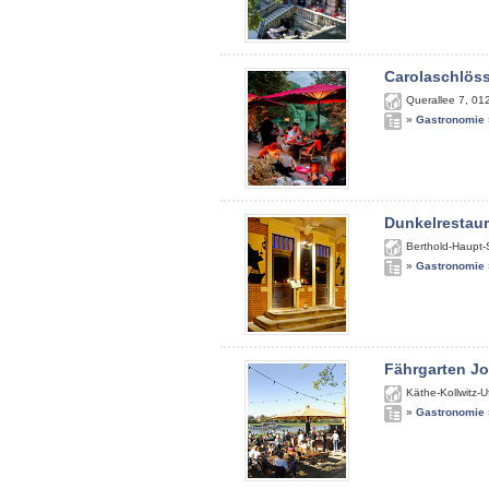
Carolaschlös
Querallee 7
,
01
»
Gastronomie
Dunkelrestau
Berthold-Haupt-
»
Gastronomie
Fährgarten J
Käthe-Kollwitz-U
»
Gastronomie