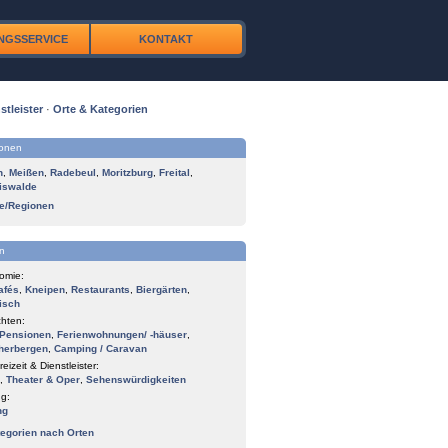
NGSSERVICE
KONTAKT
stleister
·
Orte & Kategorien
ionen
n
,
Meißen
,
Radebeul
,
Moritzburg
,
Freital
,
iswalde
te/Regionen
n
omie:
afés
,
Kneipen
,
Restaurants
,
Biergärten
,
isch
hten:
Pensionen
,
Ferienwohnungen/ -häuser
,
herbergen
,
Camping / Caravan
reizeit & Dienstleister:
,
Theater & Oper
,
Sehenswürdigkeiten
g:
ng
tegorien nach Orten