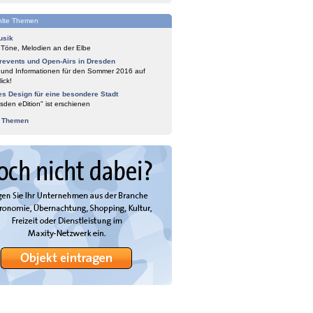
lte Themen
usik
 Töne, Melodien an der Elbe
events und Open-Airs in Dresden
 und Informationen für den Sommer 2016 auf
ick!
es Design für eine besondere Stadt
sden eDition" ist erschienen
e Themen