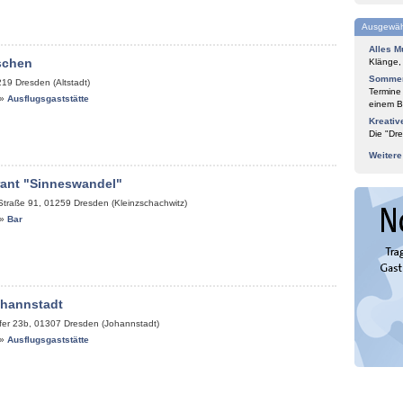
Ausgewäh
Alles M
schen
Klänge,
Sommer
219
Dresden (Altstadt)
Termine
»
Ausflugsgaststätte
einem Bl
Kreativ
Die "Dre
Weiter
rant "Sinneswandel"
Straße 91
,
01259
Dresden (Kleinzschachwitz)
»
Bar
ohannstadt
fer 23b
,
01307
Dresden (Johannstadt)
»
Ausflugsgaststätte