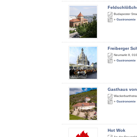
Feldschlößch
Budapester Str
»
Gastronomie
Freiberger S
Neumarkt 8
,
01
»
Gastronomie
Gasthaus von
Wackerbarthstra
»
Gastronomie
Hot Wok
An der Frauenki