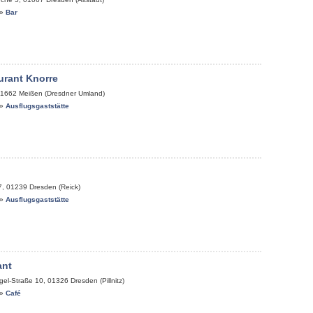
»
Bar
urant Knorre
1662
Meißen (Dresdner Umland)
»
Ausflugsgaststätte
7
,
01239
Dresden (Reick)
»
Ausflugsgaststätte
ant
gel-Straße 10
,
01326
Dresden (Pillnitz)
»
Café