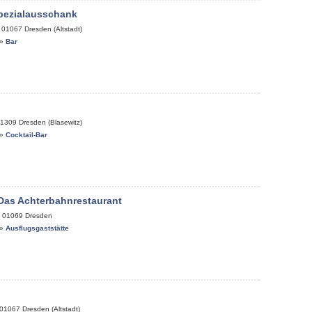
pezialausschank
,
01067
Dresden (Altstadt)
»
Bar
1309
Dresden (Blasewitz)
»
Cocktail-Bar
Das Achterbahnrestaurant
,
01069
Dresden
»
Ausflugsgaststätte
01067
Dresden (Altstadt)