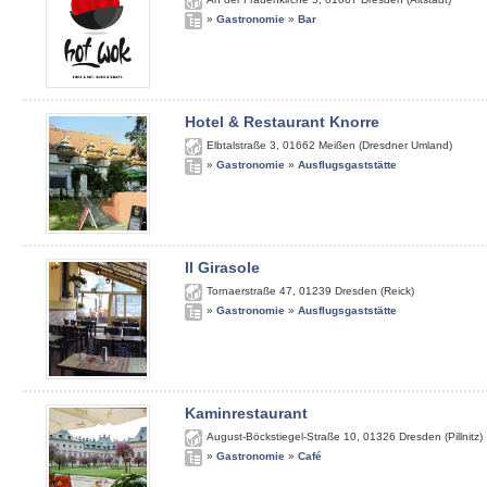
»
Gastronomie
»
Bar
Hotel & Restaurant Knorre
Elbtalstraße 3
,
01662
Meißen (Dresdner Umland)
»
Gastronomie
»
Ausflugsgaststätte
Il Girasole
Tornaerstraße 47
,
01239
Dresden (Reick)
»
Gastronomie
»
Ausflugsgaststätte
Kaminrestaurant
August-Böckstiegel-Straße 10
,
01326
Dresden (Pillnitz)
»
Gastronomie
»
Café