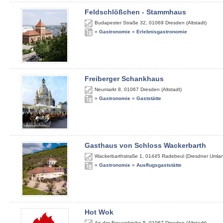
Feldschlößchen - Stammhaus
Budapester Straße 32
,
01069
Dresden (Altstadt)
»
Gastronomie
»
Erlebnisgastronomie
Freiberger Schankhaus
Neumarkt 8
,
01067
Dresden (Altstadt)
»
Gastronomie
»
Gaststätte
Gasthaus von Schloss Wackerbarth
Wackerbarthstraße 1
,
01445
Radebeul (Dresdner Umla
»
Gastronomie
»
Ausflugsgaststätte
Hot Wok
An der Frauenkirche 5
,
01067
Dresden (Altstadt)