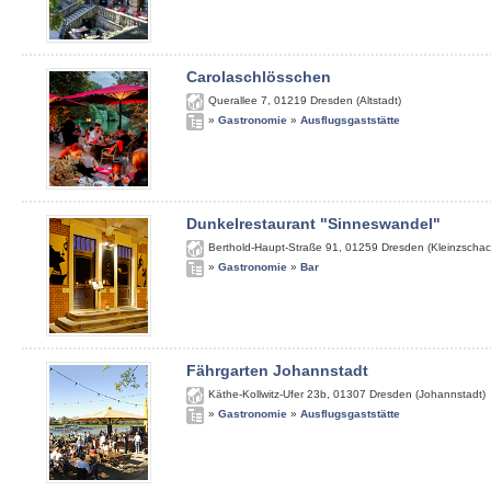
Carolaschlösschen
Querallee 7
,
01219
Dresden (Altstadt)
»
Gastronomie
»
Ausflugsgaststätte
Dunkelrestaurant "Sinneswandel"
Berthold-Haupt-Straße 91
,
01259
Dresden (Kleinzschac
»
Gastronomie
»
Bar
Fährgarten Johannstadt
Käthe-Kollwitz-Ufer 23b
,
01307
Dresden (Johannstadt)
»
Gastronomie
»
Ausflugsgaststätte