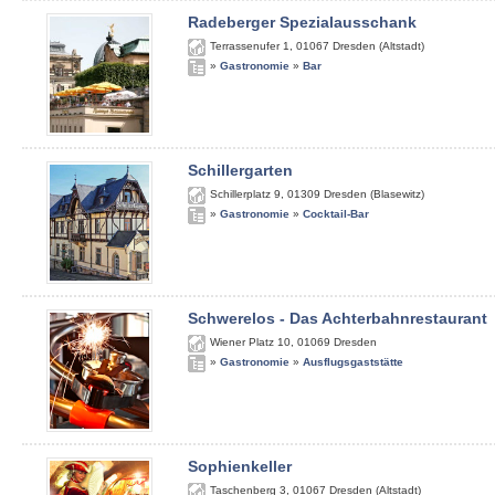
Radeberger Spezialausschank
Terrassenufer 1
,
01067
Dresden (Altstadt)
»
Gastronomie
»
Bar
Schillergarten
Schillerplatz 9
,
01309
Dresden (Blasewitz)
»
Gastronomie
»
Cocktail-Bar
Schwerelos - Das Achterbahnrestaurant
Wiener Platz 10
,
01069
Dresden
»
Gastronomie
»
Ausflugsgaststätte
Sophienkeller
Taschenberg 3
,
01067
Dresden (Altstadt)