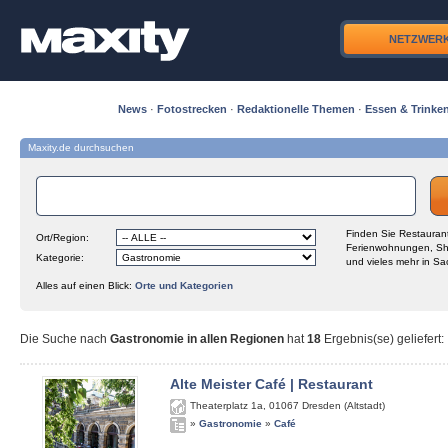
NETZWER
News
·
Fotostrecken
·
Redaktionelle Themen
·
Essen & Trinke
Maxity.de durchsuchen
Finden Sie Restaurant
Ort/Region:
Ferienwohnungen, Sh
Kategorie:
und vieles mehr in Sa
Alles auf einen Blick:
Orte und Kategorien
Die Suche nach
Gastronomie in allen Regionen
hat
18
Ergebnis(se) geliefert
:
Alte Meister Café | Restaurant
Theaterplatz 1a
,
01067
Dresden (Altstadt)
»
Gastronomie
»
Café