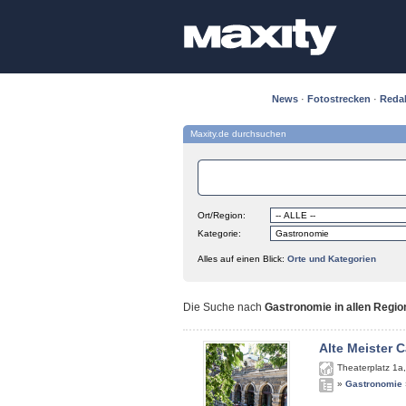
News
·
Fotostrecken
·
Reda
Maxity.de durchsuchen
Ort/Region:
Kategorie:
Alles auf einen Blick:
Orte und Kategorien
Die Suche nach
Gastronomie in allen Regio
Alte Meister C
Theaterplatz 1a
»
Gastronomie