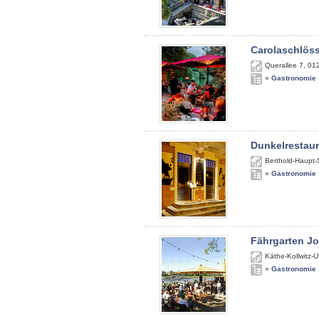
Carolaschlös
Querallee 7
,
01
»
Gastronomie
Dunkelrestau
Berthold-Haupt-
»
Gastronomie
Fährgarten J
Käthe-Kollwitz-U
»
Gastronomie