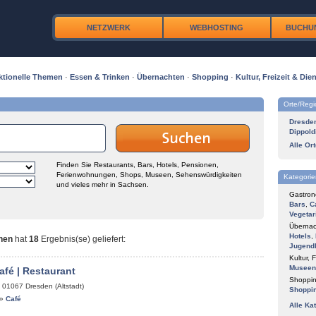
NETZWERK
WEBHOSTING
BUCHU
ktionelle Themen
·
Essen & Trinken
·
Übernachten
·
Shopping
·
Kultur, Freizeit & Dien
Orte/Reg
Dresde
Dippold
Alle Or
Finden Sie Restaurants, Bars, Hotels, Pensionen,
Ferienwohnungen, Shops, Museen, Sehenswürdigkeiten
Kategorie
und vieles mehr in Sachsen.
Gastron
Bars
,
C
Vegetar
Übernac
Hotels
,
nen
hat
18
Ergebnis(se) geliefert
:
Jugend
Kultur, F
Museen
afé | Restaurant
Shoppin
,
01067
Dresden (Altstadt)
Shoppi
»
Café
Alle Ka