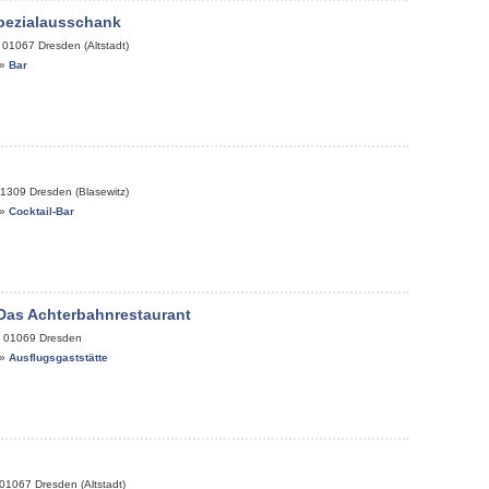
pezialausschank
,
01067
Dresden (Altstadt)
»
Bar
1309
Dresden (Blasewitz)
»
Cocktail-Bar
Das Achterbahnrestaurant
,
01069
Dresden
»
Ausflugsgaststätte
01067
Dresden (Altstadt)