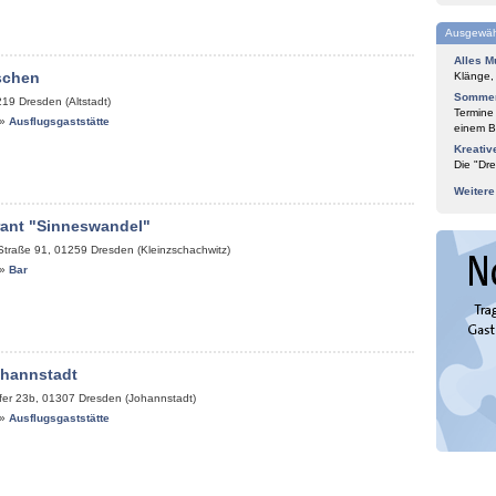
Ausgewäh
Alles M
schen
Klänge,
Sommer
219
Dresden (Altstadt)
Termine
»
Ausflugsgaststätte
einem Bl
Kreativ
Die "Dre
Weiter
rant "Sinneswandel"
Straße 91
,
01259
Dresden (Kleinzschachwitz)
»
Bar
ohannstadt
fer 23b
,
01307
Dresden (Johannstadt)
»
Ausflugsgaststätte