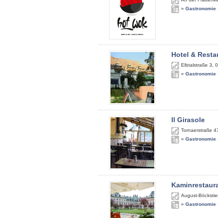
»
Gastronomie
Hotel & Resta
Elbtalstraße 3
,
0
»
Gastronomie
Il Girasole
Tornaerstraße 4
»
Gastronomie
Kaminrestaur
August-Böckstie
»
Gastronomie