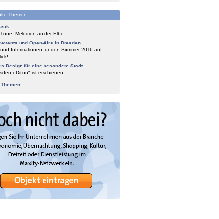
lte Themen
usik
 Töne, Melodien an der Elbe
events und Open-Airs in Dresden
 und Informationen für den Sommer 2016 auf
ick!
es Design für eine besondere Stadt
sden eDition" ist erschienen
e Themen