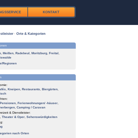
NGSSERVICE
KONTAKT
stleister
·
Orte & Kategorien
ionen
n
,
Meißen
,
Radebeul
,
Moritzburg
,
Freital
,
iswalde
te/Regionen
n
omie:
afés
,
Kneipen
,
Restaurants
,
Biergärten
,
isch
hten:
Pensionen
,
Ferienwohnungen/ -häuser
,
herbergen
,
Camping / Caravan
reizeit & Dienstleister:
,
Theater & Oper
,
Sehenswürdigkeiten
g:
ng
tegorien nach Orten