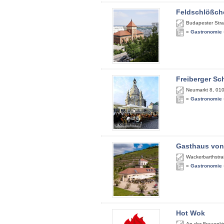
Feldschlößch
Budapester Str
»
Gastronomie
Freiberger S
Neumarkt 8
,
01
»
Gastronomie
Gasthaus von
Wackerbarthstra
»
Gastronomie
Hot Wok
An der Frauenki