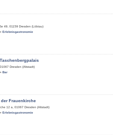
aße 49
,
01159
Dresden (Löbtau)
»
Erlebnisgastronomie
 Taschenbergpalais
01067
Dresden (Altstadt)
»
Bar
 der Frauenkirche
rche 12 a
,
01067
Dresden (Altstadt)
»
Erlebnisgastronomie