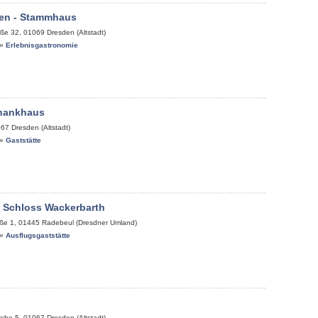
en - Stammhaus
aße 32
,
01069
Dresden (Altstadt)
»
Erlebnisgastronomie
chankhaus
067
Dresden (Altstadt)
»
Gaststätte
 Schloss Wackerbarth
ße 1
,
01445
Radebeul (Dresdner Umland)
»
Ausflugsgaststätte
rche 5
,
01067
Dresden (Altstadt)