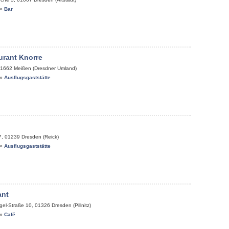
»
Bar
urant Knorre
1662
Meißen (Dresdner Umland)
»
Ausflugsgaststätte
7
,
01239
Dresden (Reick)
»
Ausflugsgaststätte
ant
gel-Straße 10
,
01326
Dresden (Pillnitz)
»
Café