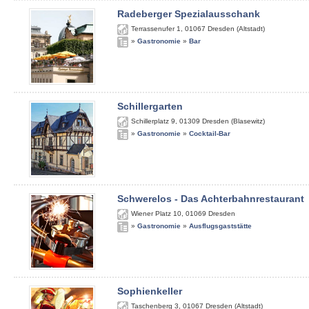
Radeberger Spezialausschank
Terrassenufer 1
,
01067
Dresden (Altstadt)
»
Gastronomie
»
Bar
Schillergarten
Schillerplatz 9
,
01309
Dresden (Blasewitz)
»
Gastronomie
»
Cocktail-Bar
Schwerelos - Das Achterbahnrestaurant
Wiener Platz 10
,
01069
Dresden
»
Gastronomie
»
Ausflugsgaststätte
Sophienkeller
Taschenberg 3
,
01067
Dresden (Altstadt)