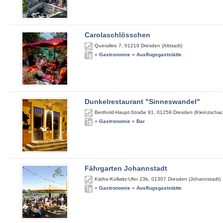
Carolaschlösschen
Querallee 7
,
01219
Dresden (Altstadt)
»
Gastronomie
»
Ausflugsgaststätte
Dunkelrestaurant "Sinneswandel"
Berthold-Haupt-Straße 91
,
01259
Dresden (Kleinzschac
»
Gastronomie
»
Bar
Fährgarten Johannstadt
Käthe-Kollwitz-Ufer 23b
,
01307
Dresden (Johannstadt)
»
Gastronomie
»
Ausflugsgaststätte