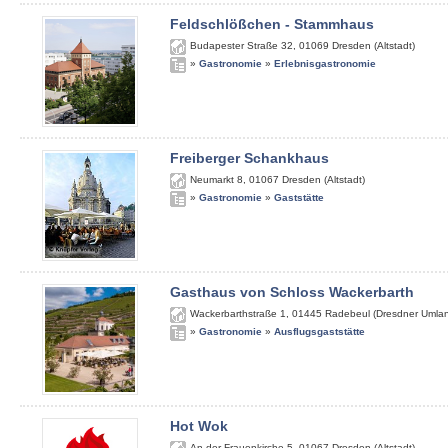
Feldschlößchen - Stammhaus
Budapester Straße 32
,
01069
Dresden (Altstadt)
»
Gastronomie
»
Erlebnisgastronomie
Freiberger Schankhaus
Neumarkt 8
,
01067
Dresden (Altstadt)
»
Gastronomie
»
Gaststätte
Gasthaus von Schloss Wackerbarth
Wackerbarthstraße 1
,
01445
Radebeul (Dresdner Umla
»
Gastronomie
»
Ausflugsgaststätte
Hot Wok
An der Frauenkirche 5
,
01067
Dresden (Altstadt)