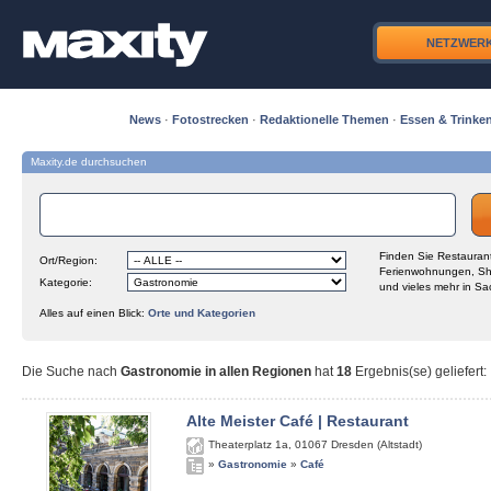
NETZWER
News
·
Fotostrecken
·
Redaktionelle Themen
·
Essen & Trinke
Maxity.de durchsuchen
Finden Sie Restaurant
Ort/Region:
Ferienwohnungen, Sh
Kategorie:
und vieles mehr in Sa
Alles auf einen Blick:
Orte und Kategorien
Die Suche nach
Gastronomie in allen Regionen
hat
18
Ergebnis(se) geliefert
:
Alte Meister Café | Restaurant
Theaterplatz 1a
,
01067
Dresden (Altstadt)
»
Gastronomie
»
Café