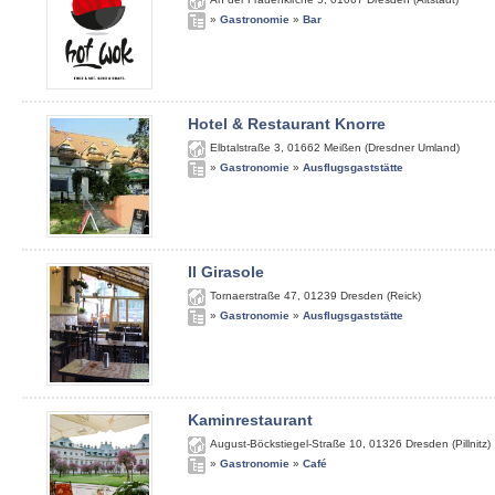
»
Gastronomie
»
Bar
Hotel & Restaurant Knorre
Elbtalstraße 3
,
01662
Meißen (Dresdner Umland)
»
Gastronomie
»
Ausflugsgaststätte
Il Girasole
Tornaerstraße 47
,
01239
Dresden (Reick)
»
Gastronomie
»
Ausflugsgaststätte
Kaminrestaurant
August-Böckstiegel-Straße 10
,
01326
Dresden (Pillnitz)
»
Gastronomie
»
Café