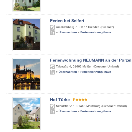
Ferien bei Seifert
Am Kirchberg 7
,
01157
Dresden (Briesnitz)
»
Übernachten
»
Ferienwohnung/-haus
Ferienwohnung NEUMANN an der Porzel
Talstraße 4
,
01662
Meißen (Dresdner Umland)
»
Übernachten
»
Ferienwohnung/-haus
Hof Türke
Schulstraße 1
,
01468
Moritzburg (Dresdner Umland)
»
Übernachten
»
Ferienwohnung/-haus