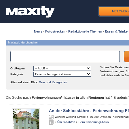
NETZWER
News
·
Fotostrecken
·
Redaktionelle Themen
·
Essen & Trinke
Maxity.de durchsuchen
Finden Sie Restaurant
Ort/Region:
Ferienwohnungen, Sh
Kategorie:
und vieles mehr in Sa
Alles auf einen Blick:
Orte und Kategorien
Die Suche nach
Ferienwohnungen/ -häuser in allen Regionen
hat
4
Ergebnis(s
An der Schlossfähre - Ferienwohnung Fö
Wilhelm-Weitling-Straße 6
,
01259
Dresden (Kleinzschach
»
Übernachten
»
Ferienwohnung/-haus