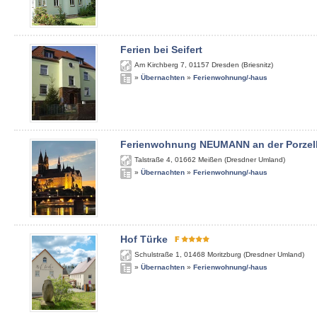
Ferien bei Seifert
Am Kirchberg 7
,
01157
Dresden (Briesnitz)
»
Übernachten
»
Ferienwohnung/-haus
Ferienwohnung NEUMANN an der Porzel
Talstraße 4
,
01662
Meißen (Dresdner Umland)
»
Übernachten
»
Ferienwohnung/-haus
Hof Türke
Schulstraße 1
,
01468
Moritzburg (Dresdner Umland)
»
Übernachten
»
Ferienwohnung/-haus