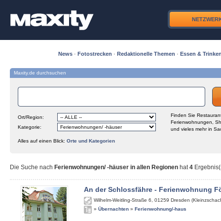
NETZWER
News
·
Fotostrecken
·
Redaktionelle Themen
·
Essen & Trinke
Maxity.de durchsuchen
Finden Sie Restaurant
Ort/Region:
Ferienwohnungen, Sh
Kategorie:
und vieles mehr in Sa
Alles auf einen Blick:
Orte und Kategorien
Die Suche nach
Ferienwohnungen/ -häuser in allen Regionen
hat
4
Ergebnis(s
An der Schlossfähre - Ferienwohnung Fö
Wilhelm-Weitling-Straße 6
,
01259
Dresden (Kleinzschach
»
Übernachten
»
Ferienwohnung/-haus