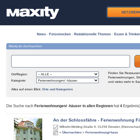
NETZWER
News
·
Fotostrecken
·
Redaktionelle Themen
·
Essen & Trinke
Maxity.de durchsuchen
Finden Sie Restaurant
Ort/Region:
Ferienwohnungen, Sh
Kategorie:
und vieles mehr in Sa
Alles auf einen Blick:
Orte und Kategorien
Die Suche nach
Ferienwohnungen/ -häuser in allen Regionen
hat
4
Ergebnis(s
An der Schlossfähre - Ferienwohnung Fö
Wilhelm-Weitling-Straße 6
,
01259
Dresden (Kleinzschach
»
Übernachten
»
Ferienwohnung/-haus