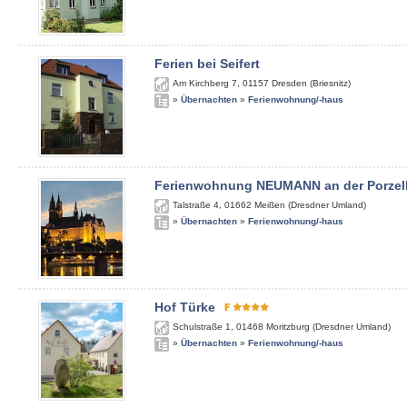
Ferien bei Seifert
Am Kirchberg 7
,
01157
Dresden (Briesnitz)
»
Übernachten
»
Ferienwohnung/-haus
Ferienwohnung NEUMANN an der Porzel
Talstraße 4
,
01662
Meißen (Dresdner Umland)
»
Übernachten
»
Ferienwohnung/-haus
Hof Türke
Schulstraße 1
,
01468
Moritzburg (Dresdner Umland)
»
Übernachten
»
Ferienwohnung/-haus