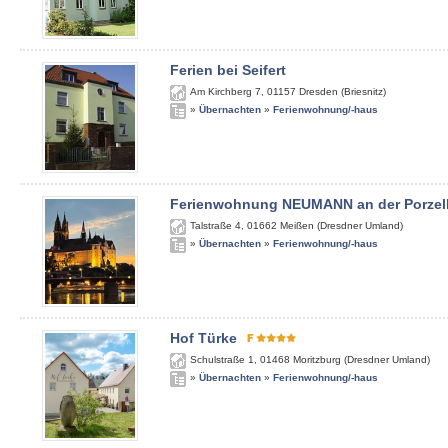
Ferien bei Seifert
Am Kirchberg 7
,
01157
Dresden (Briesnitz)
»
Übernachten
»
Ferienwohnung/-haus
Ferienwohnung NEUMANN an der Porzel
Talstraße 4
,
01662
Meißen (Dresdner Umland)
»
Übernachten
»
Ferienwohnung/-haus
Hof Türke
Schulstraße 1
,
01468
Moritzburg (Dresdner Umland)
»
Übernachten
»
Ferienwohnung/-haus