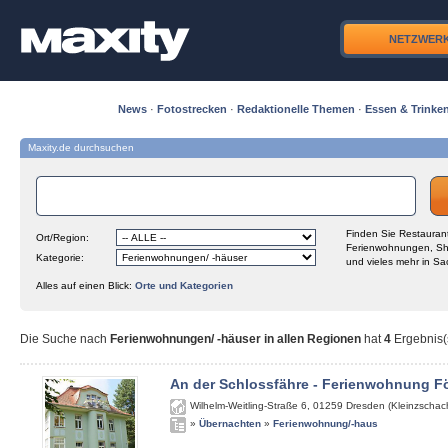
NETZWER
News
·
Fotostrecken
·
Redaktionelle Themen
·
Essen & Trinke
Maxity.de durchsuchen
Finden Sie Restaurant
Ort/Region:
Ferienwohnungen, Sh
Kategorie:
und vieles mehr in Sa
Alles auf einen Blick:
Orte und Kategorien
Die Suche nach
Ferienwohnungen/ -häuser in allen Regionen
hat
4
Ergebnis(s
An der Schlossfähre - Ferienwohnung Fö
Wilhelm-Weitling-Straße 6
,
01259
Dresden (Kleinzschach
»
Übernachten
»
Ferienwohnung/-haus