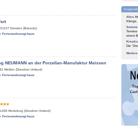
Ausgewäh
Alles M
fert
Klänge,
Sommer
,
01157
Dresden (Briesnitz)
Termine
»
Ferienwohnung/-haus
einem Bl
Kreativ
Die "Dre
Weiter
g NEUMANN an der Porzellan-Manufaktur Meissen
62
Meißen (Dresdner Umland)
»
Ferienwohnung/-haus
1468
Moritzburg (Dresdner Umland)
»
Ferienwohnung/-haus