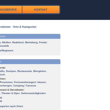
NGSSERVICE
KONTAKT
stleister
·
Orte & Kategorien
ionen
n
,
Meißen
,
Radebeul
,
Moritzburg
,
Freital
,
iswalde
te/Regionen
n
omie:
afés
,
Kneipen
,
Restaurants
,
Biergärten
,
isch
hten:
Pensionen
,
Ferienwohnungen/ -häuser
,
herbergen
,
Camping / Caravan
reizeit & Dienstleister:
,
Theater & Oper
,
Sehenswürdigkeiten
g:
ng
tegorien nach Orten