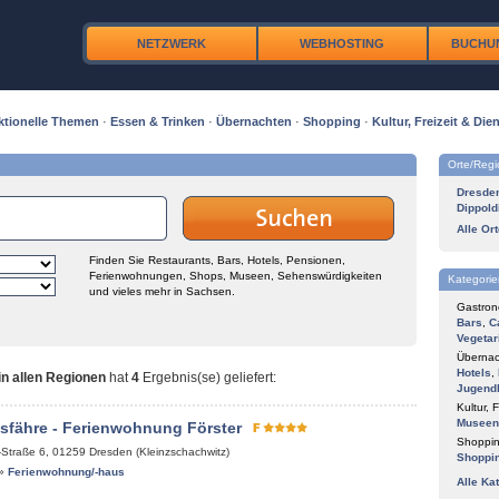
NETZWERK
WEBHOSTING
BUCHU
ktionelle Themen
·
Essen & Trinken
·
Übernachten
·
Shopping
·
Kultur, Freizeit & Dien
Orte/Reg
Dresde
Dippold
Alle Or
Finden Sie Restaurants, Bars, Hotels, Pensionen,
Ferienwohnungen, Shops, Museen, Sehenswürdigkeiten
Kategorie
und vieles mehr in Sachsen.
Gastron
Bars
,
C
Vegetar
Übernac
Hotels
,
n allen Regionen
hat
4
Ergebnis(se) geliefert
:
Jugend
Kultur, F
Museen
sfähre - Ferienwohnung Förster
Shoppin
-Straße 6
,
01259
Dresden (Kleinzschachwitz)
Shoppi
»
Ferienwohnung/-haus
Alle Ka