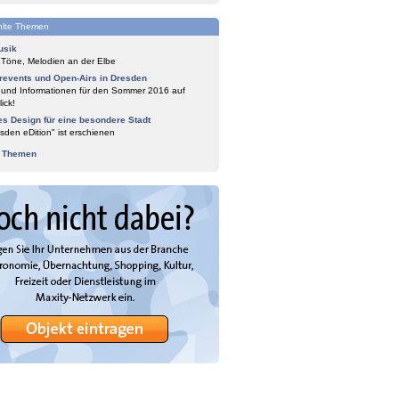
lte Themen
usik
 Töne, Melodien an der Elbe
events und Open-Airs in Dresden
 und Informationen für den Sommer 2016 auf
ick!
es Design für eine besondere Stadt
sden eDition" ist erschienen
e Themen