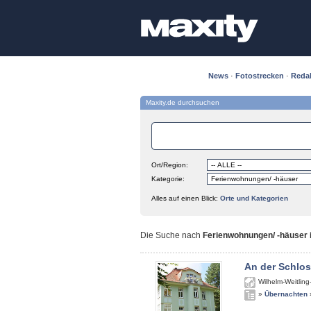
News
·
Fotostrecken
·
Reda
Maxity.de durchsuchen
Ort/Region:
Kategorie:
Alles auf einen Blick:
Orte und Kategorien
Die Suche nach
Ferienwohnungen/ -häuser i
An der Schlos
Wilhelm-Weitling
»
Übernachten