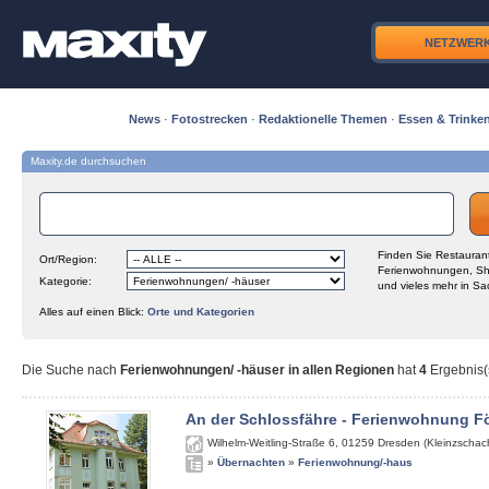
NETZWER
News
·
Fotostrecken
·
Redaktionelle Themen
·
Essen & Trinke
Maxity.de durchsuchen
Finden Sie Restaurant
Ort/Region:
Ferienwohnungen, Sh
Kategorie:
und vieles mehr in Sa
Alles auf einen Blick:
Orte und Kategorien
Die Suche nach
Ferienwohnungen/ -häuser in allen Regionen
hat
4
Ergebnis(s
An der Schlossfähre - Ferienwohnung Fö
Wilhelm-Weitling-Straße 6
,
01259
Dresden (Kleinzschach
»
Übernachten
»
Ferienwohnung/-haus