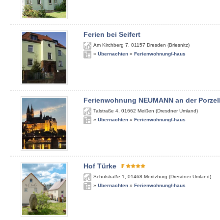
Ferien bei Seifert
Am Kirchberg 7
,
01157
Dresden (Briesnitz)
»
Übernachten
»
Ferienwohnung/-haus
Ferienwohnung NEUMANN an der Porzel
Talstraße 4
,
01662
Meißen (Dresdner Umland)
»
Übernachten
»
Ferienwohnung/-haus
Hof Türke
Schulstraße 1
,
01468
Moritzburg (Dresdner Umland)
»
Übernachten
»
Ferienwohnung/-haus