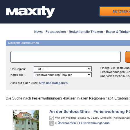
NETZWER
News
·
Fotostrecken
·
Redaktionelle Themen
·
Essen & Trinke
Maxity.de durchsuchen
Finden Sie Restaurant
Ort/Region:
Ferienwohnungen, Sh
Kategorie:
und vieles mehr in Sa
Alles auf einen Blick:
Orte und Kategorien
Die Suche nach
Ferienwohnungen/ -häuser in allen Regionen
hat
4
Ergebnis(s
An der Schlossfähre - Ferienwohnung Fö
Wilhelm-Weitling-Straße 6
,
01259
Dresden (Kleinzschach
»
Übernachten
»
Ferienwohnung/-haus