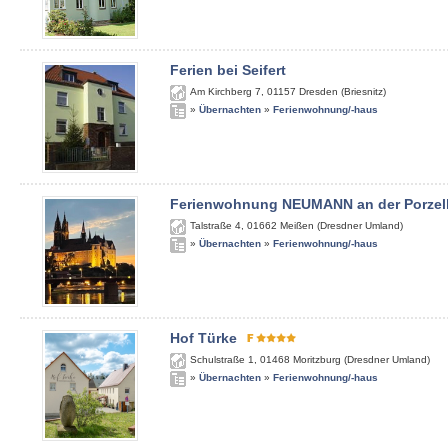
Ferien bei Seifert
Am Kirchberg 7
,
01157
Dresden (Briesnitz)
»
Übernachten
»
Ferienwohnung/-haus
Ferienwohnung NEUMANN an der Porzel
Talstraße 4
,
01662
Meißen (Dresdner Umland)
»
Übernachten
»
Ferienwohnung/-haus
Hof Türke
Schulstraße 1
,
01468
Moritzburg (Dresdner Umland)
»
Übernachten
»
Ferienwohnung/-haus