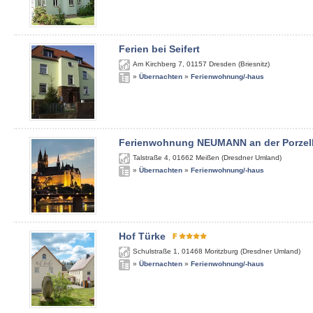
Ferien bei Seifert
Am Kirchberg 7
,
01157
Dresden (Briesnitz)
»
Übernachten
»
Ferienwohnung/-haus
Ferienwohnung NEUMANN an der Porzel
Talstraße 4
,
01662
Meißen (Dresdner Umland)
»
Übernachten
»
Ferienwohnung/-haus
Hof Türke
Schulstraße 1
,
01468
Moritzburg (Dresdner Umland)
»
Übernachten
»
Ferienwohnung/-haus