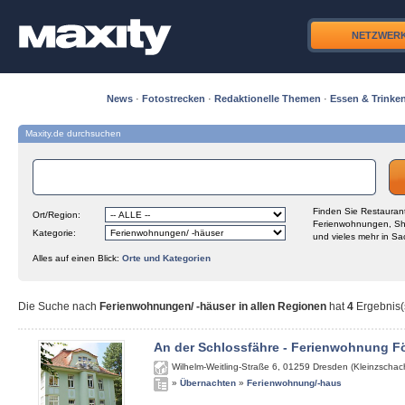
NETZWER
News
·
Fotostrecken
·
Redaktionelle Themen
·
Essen & Trinke
Maxity.de durchsuchen
Finden Sie Restaurant
Ort/Region:
Ferienwohnungen, Sh
Kategorie:
und vieles mehr in Sa
Alles auf einen Blick:
Orte und Kategorien
Die Suche nach
Ferienwohnungen/ -häuser in allen Regionen
hat
4
Ergebnis(s
An der Schlossfähre - Ferienwohnung Fö
Wilhelm-Weitling-Straße 6
,
01259
Dresden (Kleinzschach
»
Übernachten
»
Ferienwohnung/-haus