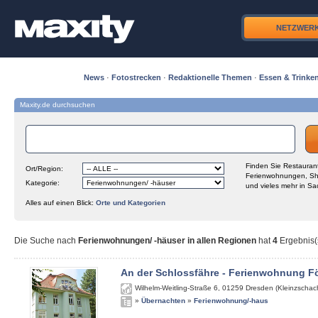
NETZWER
News
·
Fotostrecken
·
Redaktionelle Themen
·
Essen & Trinke
Maxity.de durchsuchen
Finden Sie Restaurant
Ort/Region:
Ferienwohnungen, Sh
Kategorie:
und vieles mehr in Sa
Alles auf einen Blick:
Orte und Kategorien
Die Suche nach
Ferienwohnungen/ -häuser in allen Regionen
hat
4
Ergebnis(s
An der Schlossfähre - Ferienwohnung Fö
Wilhelm-Weitling-Straße 6
,
01259
Dresden (Kleinzschach
»
Übernachten
»
Ferienwohnung/-haus