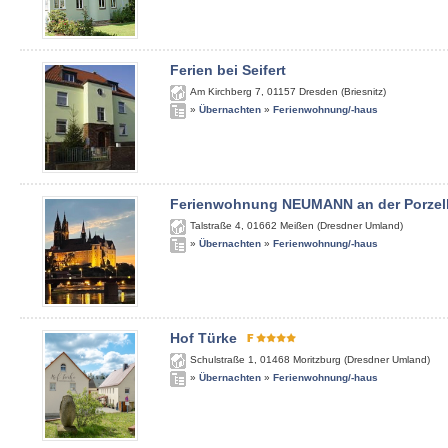
Ferien bei Seifert
Am Kirchberg 7
,
01157
Dresden (Briesnitz)
»
Übernachten
»
Ferienwohnung/-haus
Ferienwohnung NEUMANN an der Porzel
Talstraße 4
,
01662
Meißen (Dresdner Umland)
»
Übernachten
»
Ferienwohnung/-haus
Hof Türke
Schulstraße 1
,
01468
Moritzburg (Dresdner Umland)
»
Übernachten
»
Ferienwohnung/-haus