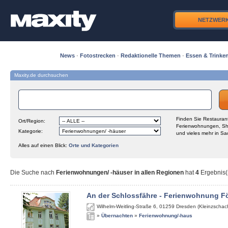
NETZWER
News
·
Fotostrecken
·
Redaktionelle Themen
·
Essen & Trinke
Maxity.de durchsuchen
Finden Sie Restaurant
Ort/Region:
Ferienwohnungen, Sh
Kategorie:
und vieles mehr in Sa
Alles auf einen Blick:
Orte und Kategorien
Die Suche nach
Ferienwohnungen/ -häuser in allen Regionen
hat
4
Ergebnis(s
An der Schlossfähre - Ferienwohnung Fö
Wilhelm-Weitling-Straße 6
,
01259
Dresden (Kleinzschach
»
Übernachten
»
Ferienwohnung/-haus