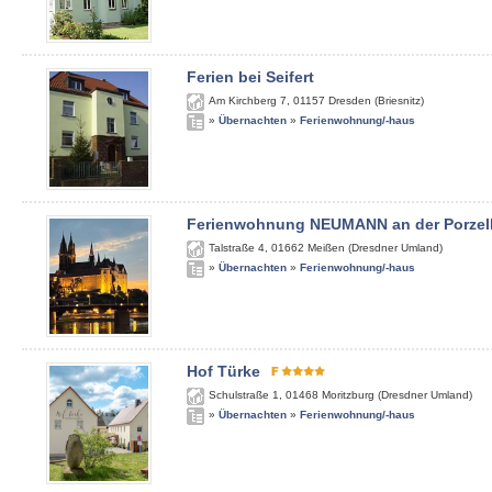
Ferien bei Seifert
Am Kirchberg 7
,
01157
Dresden (Briesnitz)
»
Übernachten
»
Ferienwohnung/-haus
Ferienwohnung NEUMANN an der Porzel
Talstraße 4
,
01662
Meißen (Dresdner Umland)
»
Übernachten
»
Ferienwohnung/-haus
Hof Türke
Schulstraße 1
,
01468
Moritzburg (Dresdner Umland)
»
Übernachten
»
Ferienwohnung/-haus