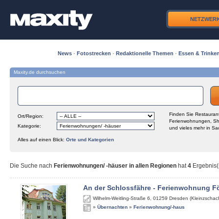
NETZWER
News
·
Fotostrecken
·
Redaktionelle Themen
·
Essen & Trinke
Maxity.de durchsuchen
Finden Sie Restaurant
Ort/Region:
Ferienwohnungen, Sh
Kategorie:
und vieles mehr in Sa
Alles auf einen Blick:
Orte und Kategorien
Die Suche nach
Ferienwohnungen/ -häuser in allen Regionen
hat
4
Ergebnis(s
An der Schlossfähre - Ferienwohnung Fö
Wilhelm-Weitling-Straße 6
,
01259
Dresden (Kleinzschach
»
Übernachten
»
Ferienwohnung/-haus