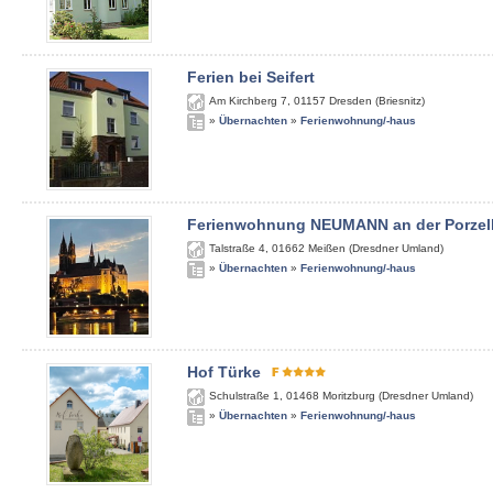
Ferien bei Seifert
Am Kirchberg 7
,
01157
Dresden (Briesnitz)
»
Übernachten
»
Ferienwohnung/-haus
Ferienwohnung NEUMANN an der Porzel
Talstraße 4
,
01662
Meißen (Dresdner Umland)
»
Übernachten
»
Ferienwohnung/-haus
Hof Türke
Schulstraße 1
,
01468
Moritzburg (Dresdner Umland)
»
Übernachten
»
Ferienwohnung/-haus