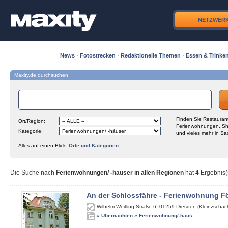
NETZWER
News
·
Fotostrecken
·
Redaktionelle Themen
·
Essen & Trinke
Maxity.de durchsuchen
Finden Sie Restaurant
Ort/Region:
Ferienwohnungen, Sh
Kategorie:
und vieles mehr in Sa
Alles auf einen Blick:
Orte und Kategorien
Die Suche nach
Ferienwohnungen/ -häuser in allen Regionen
hat
4
Ergebnis(s
An der Schlossfähre - Ferienwohnung Fö
Wilhelm-Weitling-Straße 6
,
01259
Dresden (Kleinzschach
»
Übernachten
»
Ferienwohnung/-haus