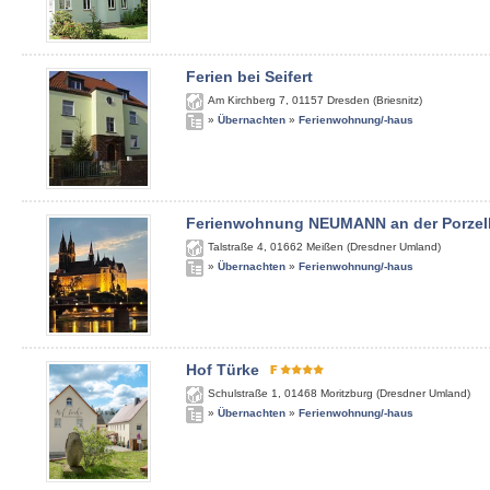
Ferien bei Seifert
Am Kirchberg 7
,
01157
Dresden (Briesnitz)
»
Übernachten
»
Ferienwohnung/-haus
Ferienwohnung NEUMANN an der Porzel
Talstraße 4
,
01662
Meißen (Dresdner Umland)
»
Übernachten
»
Ferienwohnung/-haus
Hof Türke
Schulstraße 1
,
01468
Moritzburg (Dresdner Umland)
»
Übernachten
»
Ferienwohnung/-haus