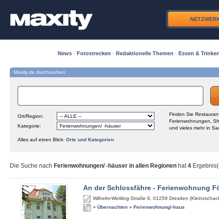
NETZWER
News
·
Fotostrecken
·
Redaktionelle Themen
·
Essen & Trinke
Maxity.de durchsuchen
Finden Sie Restaurant
Ort/Region:
Ferienwohnungen, Sh
Kategorie:
und vieles mehr in Sa
Alles auf einen Blick:
Orte und Kategorien
Die Suche nach
Ferienwohnungen/ -häuser in allen Regionen
hat
4
Ergebnis(s
An der Schlossfähre - Ferienwohnung Fö
Wilhelm-Weitling-Straße 6
,
01259
Dresden (Kleinzschach
»
Übernachten
»
Ferienwohnung/-haus