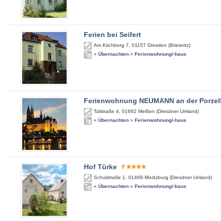
Ferien bei Seifert
Am Kirchberg 7
,
01157
Dresden (Briesnitz)
»
Übernachten
»
Ferienwohnung/-haus
Ferienwohnung NEUMANN an der Porzel
Talstraße 4
,
01662
Meißen (Dresdner Umland)
»
Übernachten
»
Ferienwohnung/-haus
Hof Türke
Schulstraße 1
,
01468
Moritzburg (Dresdner Umland)
»
Übernachten
»
Ferienwohnung/-haus