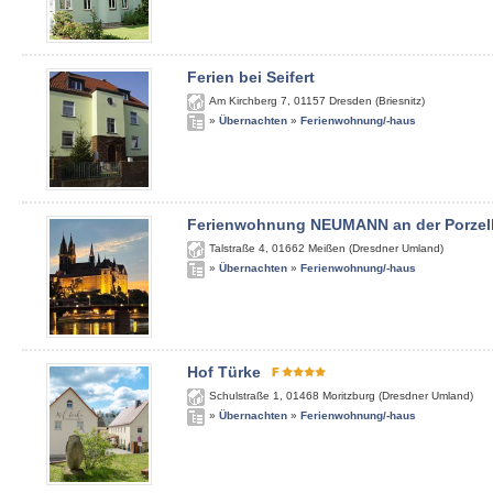
Ferien bei Seifert
Am Kirchberg 7
,
01157
Dresden (Briesnitz)
»
Übernachten
»
Ferienwohnung/-haus
Ferienwohnung NEUMANN an der Porzel
Talstraße 4
,
01662
Meißen (Dresdner Umland)
»
Übernachten
»
Ferienwohnung/-haus
Hof Türke
Schulstraße 1
,
01468
Moritzburg (Dresdner Umland)
»
Übernachten
»
Ferienwohnung/-haus