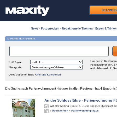
NETZWER
News
·
Fotostrecken
·
Redaktionelle Themen
·
Essen & Trinke
Maxity.de durchsuchen
Finden Sie Restaurant
Ort/Region:
Ferienwohnungen, Sh
Kategorie:
und vieles mehr in Sa
Alles auf einen Blick:
Orte und Kategorien
Die Suche nach
Ferienwohnungen/ -häuser in allen Regionen
hat
4
Ergebnis(s
An der Schlossfähre - Ferienwohnung Fö
Wilhelm-Weitling-Straße 6
,
01259
Dresden (Kleinzschach
»
Übernachten
»
Ferienwohnung/-haus