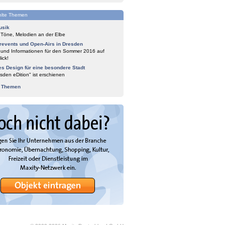
lte Themen
usik
 Töne, Melodien an der Elbe
events und Open-Airs in Dresden
 und Informationen für den Sommer 2016 auf
ick!
es Design für eine besondere Stadt
sden eDition" ist erschienen
e Themen