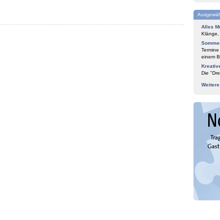
Ausgewäh
Alles M
Klänge,
Sommer
Termine
einem Bl
Kreativ
Die "Dre
Weiter