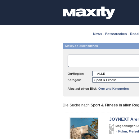
News
·
Fotostrecken
·
Reda
Maxity.de durchsuchen
Ort/Region:
Kategorie:
Alles auf einen Blick:
Orte und Kategorien
Die Suche nach
Sport & Fitness in allen Re
JOYNEXT Are
Magdeburger St
»
Kultur, Freize