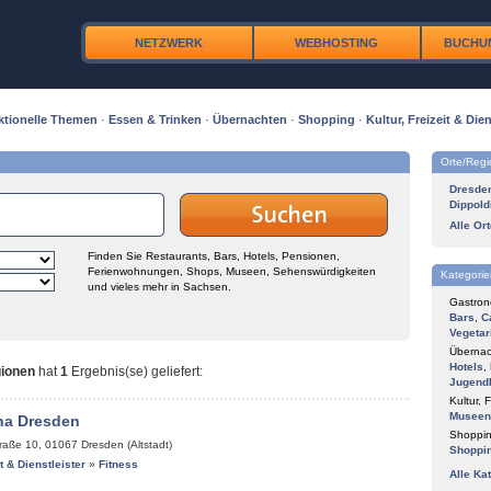
NETZWERK
WEBHOSTING
BUCHU
ktionelle Themen
·
Essen & Trinken
·
Übernachten
·
Shopping
·
Kultur, Freizeit & Dien
Orte/Reg
Dresde
Dippold
Alle Or
Finden Sie Restaurants, Bars, Hotels, Pensionen,
Ferienwohnungen, Shops, Museen, Sehenswürdigkeiten
Kategorie
und vieles mehr in Sachsen.
Gastron
Bars
,
C
Vegetar
Übernac
Hotels
,
gionen
hat
1
Ergebnis(se) geliefert
:
Jugend
Kultur, F
Museen
na Dresden
Shoppin
raße 10
,
01067
Dresden (Altstadt)
Shoppi
it & Dienstleister
»
Fitness
Alle Ka