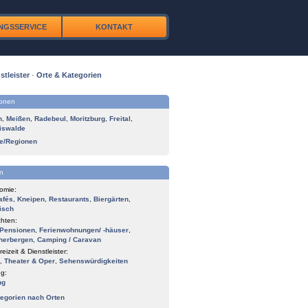
NGSSERVICE
KONTAKT
stleister
·
Orte & Kategorien
ionen
n
,
Meißen
,
Radebeul
,
Moritzburg
,
Freital
,
iswalde
te/Regionen
n
omie:
afés
,
Kneipen
,
Restaurants
,
Biergärten
,
isch
hten:
Pensionen
,
Ferienwohnungen/ -häuser
,
herbergen
,
Camping / Caravan
reizeit & Dienstleister:
,
Theater & Oper
,
Sehenswürdigkeiten
g:
ng
tegorien nach Orten