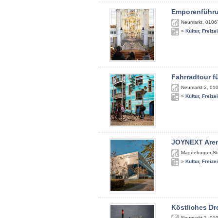
Emporenführu
Neumarkt
,
0106
»
Kultur, Freize
Fahrradtour f
Neumarkt 2
,
01
»
Kultur, Freize
JOYNEXT Are
Magdeburger St
»
Kultur, Freize
Köstliches Dr
Neumarkt 2
,
01