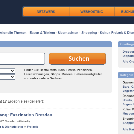
NETZWERK
WEBHOSTING
BUCHU
ktionelle Themen
·
Essen & Trinken
·
Übernachten
·
Shopping
·
Kultur, Freizeit & Dien
Orte/Reg
Dresde
Dippold
Alle Or
Finden Sie Restaurants, Bars, Hotels, Pensionen,
Ferienwohnungen, Shops, Museen, Sehenswürdigkeiten
Kategorie
und vieles mehr in Sachsen.
Gastron
Bars
,
C
Vegetar
Übernac
Hotels
,
at
17
Ergebnis(se) geliefert
:
Jugend
Kultur, F
Museen
ang: Faszination Dresden
Shoppin
067
Dresden (Altstadt)
Shoppi
it & Dienstleister
»
Freizeit
Alle Ka