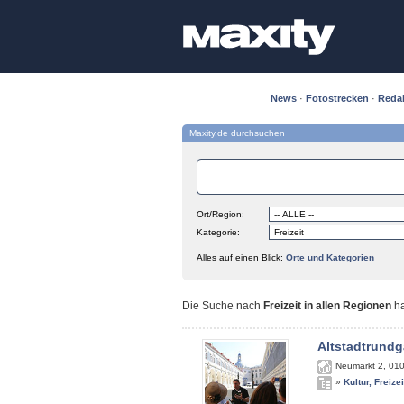
News
·
Fotostrecken
·
Reda
Maxity.de durchsuchen
Ort/Region:
Kategorie:
Alles auf einen Blick:
Orte und Kategorien
Die Suche nach
Freizeit in allen Regionen
h
Altstadtrundg
Neumarkt 2
,
01
»
Kultur, Freize