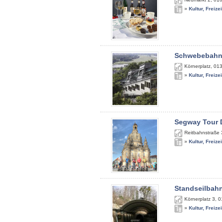
»
Kultur, Freize
Schwebebah
Körnerplatz
,
01
»
Kultur, Freize
Segway Tour 
Reitbahnstraße 
»
Kultur, Freize
Standseilbah
Körnerplatz 3
,
0
»
Kultur, Freize