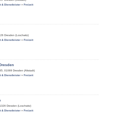
it & Dienstleister
»
Freizeit
n
326
Dresden (Loschwitz)
it & Dienstleister
»
Freizeit
Dresden
35
,
01069
Dresden (Altstadt)
it & Dienstleister
»
Freizeit
n
1326
Dresden (Loschwitz)
it & Dienstleister
»
Freizeit