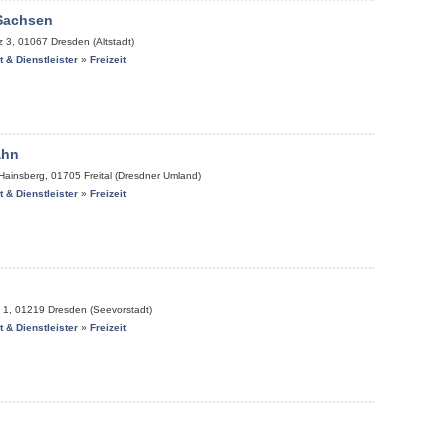
 Sachsen
z 3
,
01067
Dresden (Altstadt)
it & Dienstleister
»
Freizeit
ahn
-Hainsberg
,
01705
Freital (Dresdner Umland)
it & Dienstleister
»
Freizeit
 1
,
01219
Dresden (Seevorstadt)
it & Dienstleister
»
Freizeit