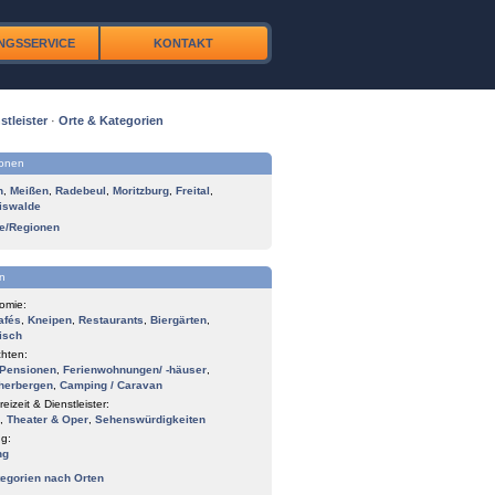
NGSSERVICE
KONTAKT
stleister
·
Orte & Kategorien
ionen
n
,
Meißen
,
Radebeul
,
Moritzburg
,
Freital
,
iswalde
te/Regionen
n
omie:
afés
,
Kneipen
,
Restaurants
,
Biergärten
,
isch
hten:
Pensionen
,
Ferienwohnungen/ -häuser
,
herbergen
,
Camping / Caravan
reizeit & Dienstleister:
,
Theater & Oper
,
Sehenswürdigkeiten
g:
ng
tegorien nach Orten