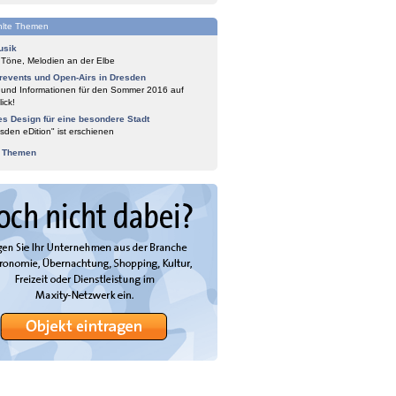
lte Themen
usik
 Töne, Melodien an der Elbe
events und Open-Airs in Dresden
 und Informationen für den Sommer 2016 auf
ick!
es Design für eine besondere Stadt
sden eDition" ist erschienen
e Themen