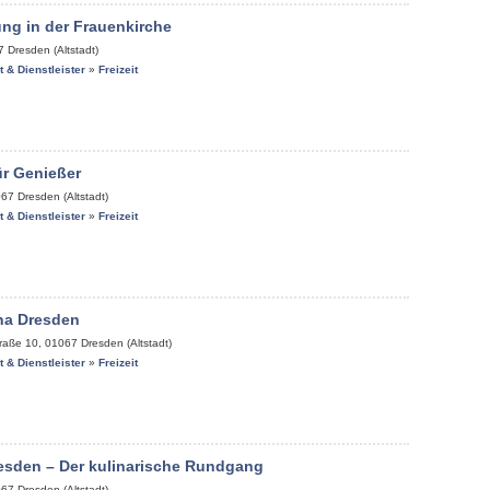
ng in der Frauenkirche
7
Dresden (Altstadt)
it & Dienstleister
»
Freizeit
ür Genießer
067
Dresden (Altstadt)
it & Dienstleister
»
Freizeit
na Dresden
raße 10
,
01067
Dresden (Altstadt)
it & Dienstleister
»
Freizeit
esden – Der kulinarische Rundgang
067
Dresden (Altstadt)