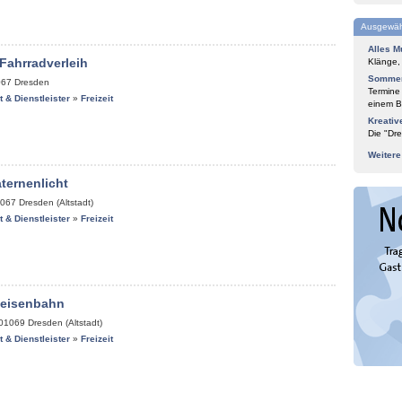
Ausgewäh
Alles M
Fahrradverleih
Klänge,
Sommer
067
Dresden
Termine
it & Dienstleister
»
Freizeit
einem Bl
Kreativ
Die "Dre
Weiter
ternenlicht
067
Dresden (Altstadt)
it & Dienstleister
»
Freizeit
keisenbahn
01069
Dresden (Altstadt)
it & Dienstleister
»
Freizeit