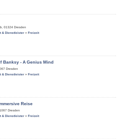
1b
,
01324
Dresden
it & Dienstleister
»
Freizeit
f Banksy - A Genius Mind
067
Dresden
it & Dienstleister
»
Freizeit
 Immersive Reise
1067
Dresden
it & Dienstleister
»
Freizeit