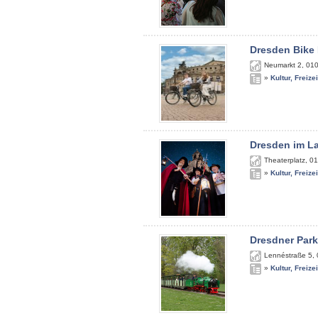
Dresden Bike 
Neumarkt 2
,
01
»
Kultur, Freize
Dresden im La
Theaterplatz
,
01
»
Kultur, Freize
Dresdner Par
Lennéstraße 5
,
»
Kultur, Freize