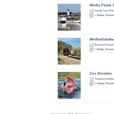
Weiße Flotte
Georg-Treu-Plat
»
Kultur, Freize
Weißeritztalb
Bahnhof Freital
»
Kultur, Freize
Zoo Dresden
Tiergartenstraße
»
Kultur, Freize
Impressum
|
AGB
|
Datenschutz