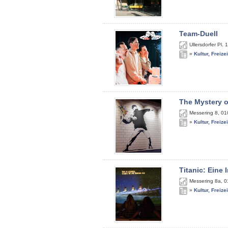
Team-Duell
Ullersdorfer Pl. 
»
Kultur, Freize
The Mystery o
Messering 8
,
01
»
Kultur, Freize
Titanic: Eine
Messering 8a
,
0
»
Kultur, Freize