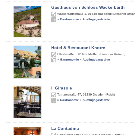
Gasthaus von Schloss Wackerbarth
Wackerbarthstraße 1
,
01445
Radebeul (Dresdner Umla
»
Gastronomie
»
Ausflugsgaststätte
Hotel & Restaurant Knorre
Elbtalstraße 3
,
01662
Meißen (Dresdner Umland)
»
Gastronomie
»
Ausflugsgaststätte
Il Girasole
Tornaerstraße 47
,
01239
Dresden (Reick)
»
Gastronomie
»
Ausflugsgaststätte
La Contadina
Reisewitzer Straße 49
,
01159
Dresden (Löbtau)