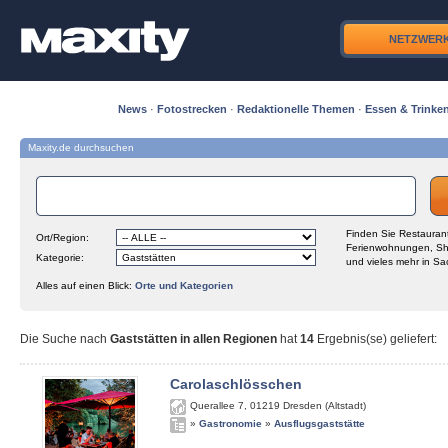
NETZWER
News
·
Fotostrecken
·
Redaktionelle Themen
·
Essen & Trinke
Maxity.de durchsuchen
Finden Sie Restaurant
Ort/Region:
Ferienwohnungen, Sh
Kategorie:
und vieles mehr in Sa
Alles auf einen Blick:
Orte und Kategorien
Die Suche nach
Gaststätten in allen Regionen
hat
14
Ergebnis(se) geliefert
:
Carolaschlösschen
Querallee 7
,
01219
Dresden (Altstadt)
»
Gastronomie
»
Ausflugsgaststätte