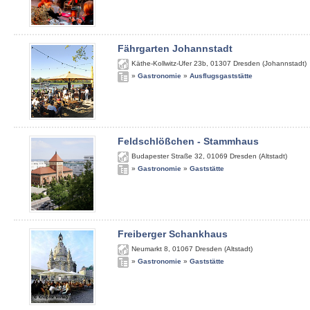
Fährgarten Johannstadt
Käthe-Kollwitz-Ufer 23b
,
01307
Dresden (Johannstadt)
»
Gastronomie
»
Ausflugsgaststätte
Feldschlößchen - Stammhaus
Budapester Straße 32
,
01069
Dresden (Altstadt)
»
Gastronomie
»
Gaststätte
Freiberger Schankhaus
Neumarkt 8
,
01067
Dresden (Altstadt)
»
Gastronomie
»
Gaststätte