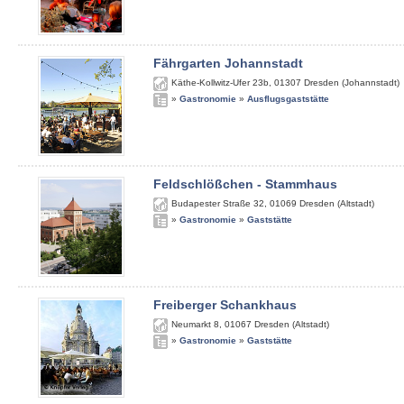
Fährgarten Johannstadt
Käthe-Kollwitz-Ufer 23b
,
01307
Dresden (Johannstadt)
»
Gastronomie
»
Ausflugsgaststätte
Feldschlößchen - Stammhaus
Budapester Straße 32
,
01069
Dresden (Altstadt)
»
Gastronomie
»
Gaststätte
Freiberger Schankhaus
Neumarkt 8
,
01067
Dresden (Altstadt)
»
Gastronomie
»
Gaststätte