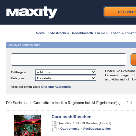
NETZWER
News
·
Fotostrecken
·
Redaktionelle Themen
·
Essen & Trinke
Maxity.de durchsuchen
Finden Sie Restaurant
Ort/Region:
Ferienwohnungen, Sh
Kategorie:
und vieles mehr in Sa
Alles auf einen Blick:
Orte und Kategorien
Die Suche nach
Gaststätten in allen Regionen
hat
14
Ergebnis(se) geliefert
:
Carolaschlösschen
Querallee 7
,
01219
Dresden (Altstadt)
»
Gastronomie
»
Ausflugsgaststätte