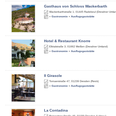
Gasthaus von Schloss Wackerbarth
Wackerbarthstraße 1
,
01445
Radebeul (Dresdner Umla
»
Gastronomie
»
Ausflugsgaststätte
Hotel & Restaurant Knorre
Elbtalstraße 3
,
01662
Meißen (Dresdner Umland)
»
Gastronomie
»
Ausflugsgaststätte
Il Girasole
Tornaerstraße 47
,
01239
Dresden (Reick)
»
Gastronomie
»
Ausflugsgaststätte
La Contadina
Reisewitzer Straße 49
,
01159
Dresden (Löbtau)