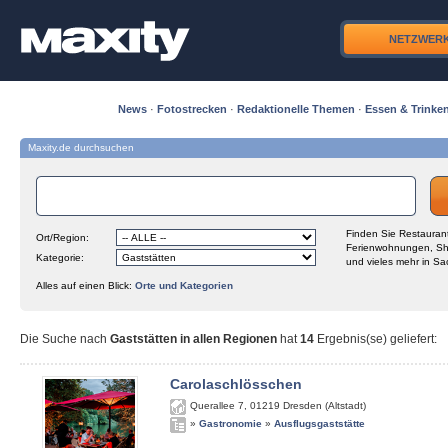
NETZWER
News
·
Fotostrecken
·
Redaktionelle Themen
·
Essen & Trinke
Maxity.de durchsuchen
Finden Sie Restaurant
Ort/Region:
Ferienwohnungen, Sh
Kategorie:
und vieles mehr in Sa
Alles auf einen Blick:
Orte und Kategorien
Die Suche nach
Gaststätten in allen Regionen
hat
14
Ergebnis(se) geliefert
:
Carolaschlösschen
Querallee 7
,
01219
Dresden (Altstadt)
»
Gastronomie
»
Ausflugsgaststätte