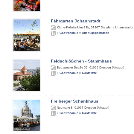
Fährgarten Johannstadt
Käthe-Kollwitz-Ufer 23b
,
01307
Dresden (Johannstadt)
»
Gastronomie
»
Ausflugsgaststätte
Feldschlößchen - Stammhaus
Budapester Straße 32
,
01069
Dresden (Altstadt)
»
Gastronomie
»
Gaststätte
Freiberger Schankhaus
Neumarkt 8
,
01067
Dresden (Altstadt)
»
Gastronomie
»
Gaststätte