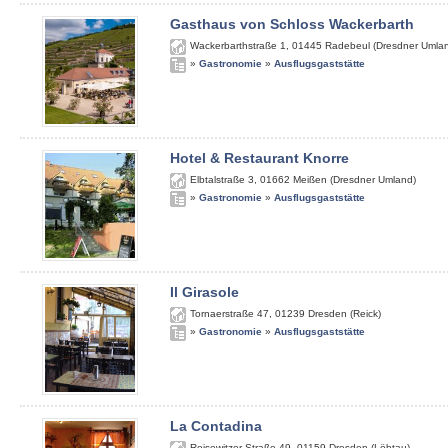
Gasthaus von Schloss Wackerbarth
Wackerbarthstraße 1
,
01445
Radebeul (Dresdner Umla
»
Gastronomie
»
Ausflugsgaststätte
Hotel & Restaurant Knorre
Elbtalstraße 3
,
01662
Meißen (Dresdner Umland)
»
Gastronomie
»
Ausflugsgaststätte
Il Girasole
Tornaerstraße 47
,
01239
Dresden (Reick)
»
Gastronomie
»
Ausflugsgaststätte
La Contadina
Reisewitzer Straße 49
,
01159
Dresden (Löbtau)