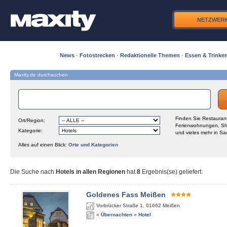
NETZWER
News
·
Fotostrecken
·
Redaktionelle Themen
·
Essen & Trinke
Maxity.de durchsuchen
Finden Sie Restaurant
Ort/Region:
Ferienwohnungen, Sh
Kategorie:
und vieles mehr in Sa
Alles auf einen Blick:
Orte und Kategorien
Die Suche nach
Hotels in allen Regionen
hat
8
Ergebnis(se) geliefert
:
Goldenes Fass Meißen
Vorbrücker Straße 1
,
01662
Meißen
»
Übernachten
»
Hotel