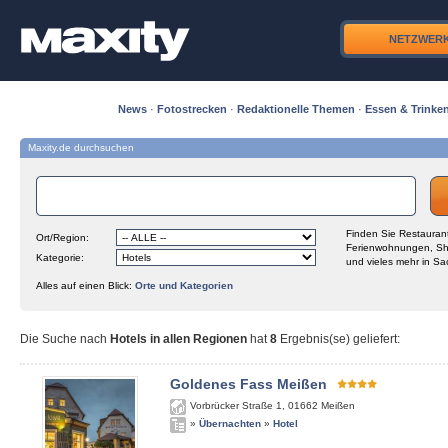
NETZWER
News
·
Fotostrecken
·
Redaktionelle Themen
·
Essen & Trinke
Maxity.de durchsuchen
Finden Sie Restaurant
Ort/Region:
Ferienwohnungen, Sh
Kategorie:
und vieles mehr in Sa
Alles auf einen Blick:
Orte und Kategorien
Die Suche nach
Hotels in allen Regionen
hat
8
Ergebnis(se) geliefert
:
Goldenes Fass Meißen
Vorbrücker Straße 1
,
01662
Meißen
»
Übernachten
»
Hotel