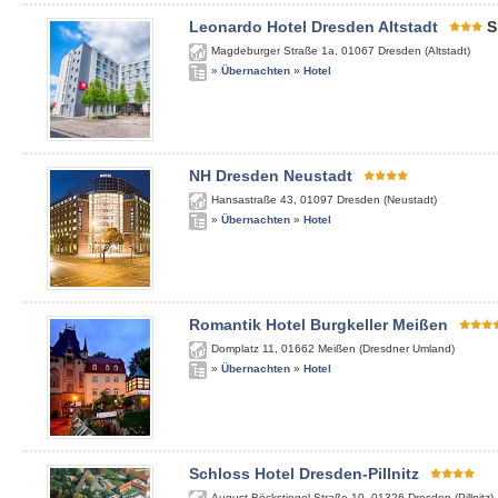
Leonardo Hotel Dresden Altstadt
S
Magdeburger Straße 1a
,
01067
Dresden (Altstadt)
»
Übernachten
»
Hotel
NH Dresden Neustadt
Hansastraße 43
,
01097
Dresden (Neustadt)
»
Übernachten
»
Hotel
Romantik Hotel Burgkeller Meißen
Domplatz 11
,
01662
Meißen (Dresdner Umland)
»
Übernachten
»
Hotel
Schloss Hotel Dresden-Pillnitz
August-Böckstiegel-Straße 10
,
01326
Dresden (Pillnitz)