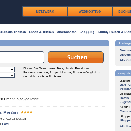
NETZWERK
WEBHOSTING
BUCHU
ktionelle Themen
·
Essen & Trinken
·
Übernachten
·
Shopping
·
Kultur, Freizeit & Dien
Orte/Reg
Dresde
Dippold
Alle Or
Finden Sie Restaurants, Bars, Hotels, Pensionen,
Ferienwohnungen, Shops, Museen, Sehenswürdigkeiten
Kategorie
und vieles mehr in Sachsen.
Gastron
Bars
,
C
Vegetar
Übernac
Hotels
,
t
8
Ergebnis(se) geliefert
:
Jugend
Kultur, F
Museen
s Meißen
Shoppin
ße 1
,
01662
Meißen
Shoppi
»
Hotel
Alle Ka