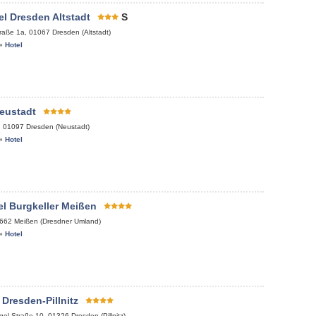
l Dresden Altstadt
S
raße 1a
,
01067
Dresden (Altstadt)
»
Hotel
eustadt
,
01097
Dresden (Neustadt)
»
Hotel
l Burgkeller Meißen
662
Meißen (Dresdner Umland)
»
Hotel
 Dresden-Pillnitz
gel-Straße 10
,
01326
Dresden (Pillnitz)