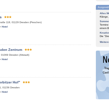
Ausgewäh
Alles M
s
Klänge,
Sommer
traße 118
,
01129
Dresden (Pieschen)
Termine
»
Hotel
einem Bl
Kreativ
Die "Dre
Weiter
esden Zentrum
,
01069
Dresden (Altstadt)
»
Hotel
rbitzer Hof"
1
,
01156
Dresden
»
Hotel