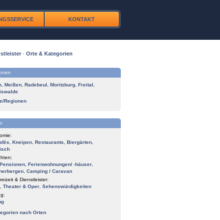
NGSSERVICE
KONTAKT
stleister
·
Orte & Kategorien
ionen
n
,
Meißen
,
Radebeul
,
Moritzburg
,
Freital
,
iswalde
te/Regionen
n
omie:
afés
,
Kneipen
,
Restaurants
,
Biergärten
,
isch
hten:
Pensionen
,
Ferienwohnungen/ -häuser
,
herbergen
,
Camping / Caravan
reizeit & Dienstleister:
,
Theater & Oper
,
Sehenswürdigkeiten
g:
ng
tegorien nach Orten