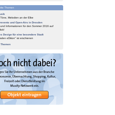
lte Themen
usik
 Töne, Melodien an der Elbe
events und Open-Airs in Dresden
 und Informationen für den Sommer 2016 auf
ick!
es Design für eine besondere Stadt
sden eDition" ist erschienen
e Themen