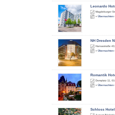
Leonardo Hote
Magdeburger St
»
Übernachten
NH Dresden N
Hansastraße 43
»
Übernachten
Romantik Hote
Domplatz 11
,
01
»
Übernachten
Schloss Hotel
August-Böckstie