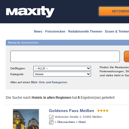
NETZWER
News
·
Fotostrecken
·
Redaktionelle Themen
·
Essen & Trinke
Maxity.de durchsuchen
Finden Sie Restaurant
Ort/Region:
Ferienwohnungen, Sh
Kategorie:
und vieles mehr in Sa
Alles auf einen Blick:
Orte und Kategorien
Die Suche nach
Hotels in allen Regionen
hat
8
Ergebnis(se) geliefert
:
Goldenes Fass Meißen
Vorbrücker Straße 1
,
01662
Meißen
»
Übernachten
»
Hotel