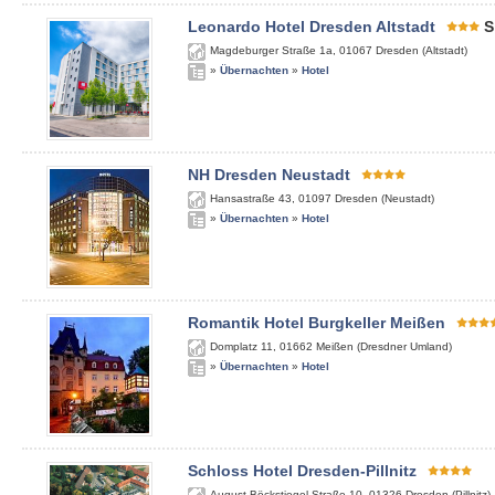
Leonardo Hotel Dresden Altstadt
S
Magdeburger Straße 1a
,
01067
Dresden (Altstadt)
»
Übernachten
»
Hotel
NH Dresden Neustadt
Hansastraße 43
,
01097
Dresden (Neustadt)
»
Übernachten
»
Hotel
Romantik Hotel Burgkeller Meißen
Domplatz 11
,
01662
Meißen (Dresdner Umland)
»
Übernachten
»
Hotel
Schloss Hotel Dresden-Pillnitz
August-Böckstiegel-Straße 10
,
01326
Dresden (Pillnitz)