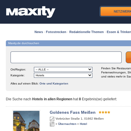
NETZWER
News
·
Fotostrecken
·
Redaktionelle Themen
·
Essen & Trinke
Maxity.de durchsuchen
Finden Sie Restaurant
Ort/Region:
Ferienwohnungen, Sh
Kategorie:
und vieles mehr in Sa
Alles auf einen Blick:
Orte und Kategorien
Die Suche nach
Hotels in allen Regionen
hat
8
Ergebnis(se) geliefert
:
Goldenes Fass Meißen
Vorbrücker Straße 1
,
01662
Meißen
»
Übernachten
»
Hotel