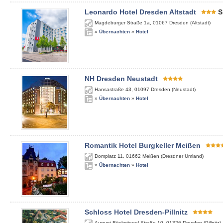
Leonardo Hotel Dresden Altstadt
S
Magdeburger Straße 1a
,
01067
Dresden (Altstadt)
»
Übernachten
»
Hotel
NH Dresden Neustadt
Hansastraße 43
,
01097
Dresden (Neustadt)
»
Übernachten
»
Hotel
Romantik Hotel Burgkeller Meißen
Domplatz 11
,
01662
Meißen (Dresdner Umland)
»
Übernachten
»
Hotel
Schloss Hotel Dresden-Pillnitz
August-Böckstiegel-Straße 10
,
01326
Dresden (Pillnitz)