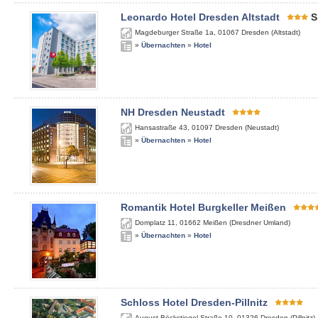
Leonardo Hotel Dresden Altstadt
S
Magdeburger Straße 1a
,
01067
Dresden (Altstadt)
»
Übernachten
»
Hotel
NH Dresden Neustadt
Hansastraße 43
,
01097
Dresden (Neustadt)
»
Übernachten
»
Hotel
Romantik Hotel Burgkeller Meißen
Domplatz 11
,
01662
Meißen (Dresdner Umland)
»
Übernachten
»
Hotel
Schloss Hotel Dresden-Pillnitz
August-Böckstiegel-Straße 10
,
01326
Dresden (Pillnitz)