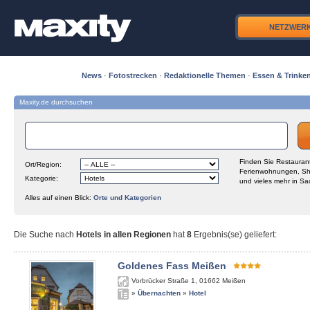
NETZWER
News
·
Fotostrecken
·
Redaktionelle Themen
·
Essen & Trinke
Maxity.de durchsuchen
Finden Sie Restaurant
Ort/Region:
Ferienwohnungen, Sh
Kategorie:
und vieles mehr in Sa
Alles auf einen Blick:
Orte und Kategorien
Die Suche nach
Hotels in allen Regionen
hat
8
Ergebnis(se) geliefert
:
Goldenes Fass Meißen
Vorbrücker Straße 1
,
01662
Meißen
»
Übernachten
»
Hotel