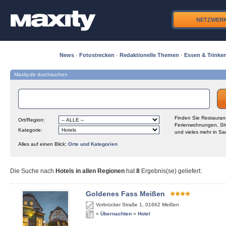
NETZWER
News
·
Fotostrecken
·
Redaktionelle Themen
·
Essen & Trinke
Maxity.de durchsuchen
Finden Sie Restaurant
Ort/Region:
Ferienwohnungen, Sh
Kategorie:
und vieles mehr in Sa
Alles auf einen Blick:
Orte und Kategorien
Die Suche nach
Hotels in allen Regionen
hat
8
Ergebnis(se) geliefert
:
Goldenes Fass Meißen
Vorbrücker Straße 1
,
01662
Meißen
»
Übernachten
»
Hotel