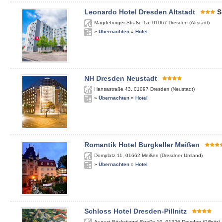
Leonardo Hotel Dresden Altstadt
S
Magdeburger Straße 1a
,
01067
Dresden (Altstadt)
»
Übernachten
»
Hotel
NH Dresden Neustadt
Hansastraße 43
,
01097
Dresden (Neustadt)
»
Übernachten
»
Hotel
Romantik Hotel Burgkeller Meißen
Domplatz 11
,
01662
Meißen (Dresdner Umland)
»
Übernachten
»
Hotel
Schloss Hotel Dresden-Pillnitz
August-Böckstiegel-Straße 10
,
01326
Dresden (Pillnitz)