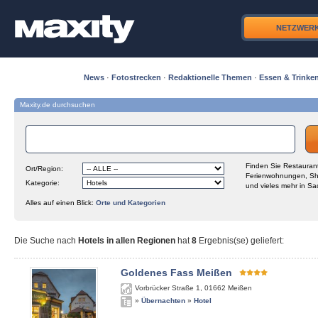
NETZWER
News
·
Fotostrecken
·
Redaktionelle Themen
·
Essen & Trinke
Maxity.de durchsuchen
Finden Sie Restaurant
Ort/Region:
Ferienwohnungen, Sh
Kategorie:
und vieles mehr in Sa
Alles auf einen Blick:
Orte und Kategorien
Die Suche nach
Hotels in allen Regionen
hat
8
Ergebnis(se) geliefert
:
Goldenes Fass Meißen
Vorbrücker Straße 1
,
01662
Meißen
»
Übernachten
»
Hotel