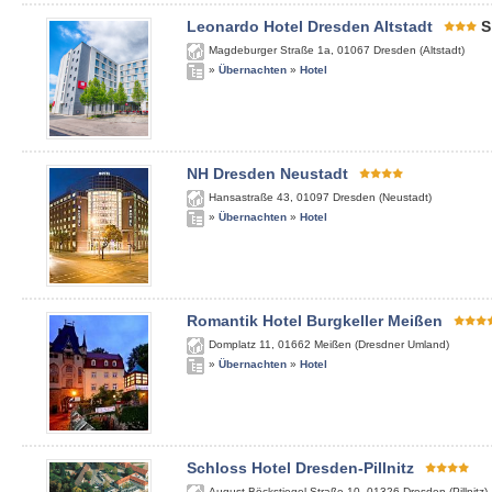
Leonardo Hotel Dresden Altstadt
S
Magdeburger Straße 1a
,
01067
Dresden (Altstadt)
»
Übernachten
»
Hotel
NH Dresden Neustadt
Hansastraße 43
,
01097
Dresden (Neustadt)
»
Übernachten
»
Hotel
Romantik Hotel Burgkeller Meißen
Domplatz 11
,
01662
Meißen (Dresdner Umland)
»
Übernachten
»
Hotel
Schloss Hotel Dresden-Pillnitz
August-Böckstiegel-Straße 10
,
01326
Dresden (Pillnitz)