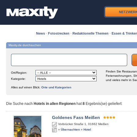
NETZWER
News
·
Fotostrecken
·
Redaktionelle Themen
·
Essen & Trinke
Maxity.de durchsuchen
Finden Sie Restaurant
Ort/Region:
Ferienwohnungen, Sh
Kategorie:
und vieles mehr in Sa
Alles auf einen Blick:
Orte und Kategorien
Die Suche nach
Hotels in allen Regionen
hat
8
Ergebnis(se) geliefert
:
Goldenes Fass Meißen
Vorbrücker Straße 1
,
01662
Meißen
»
Übernachten
»
Hotel