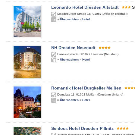
Leonardo Hotel Dresden Altstadt
S
Magdeburger Straße 1a
,
01067
Dresden (Altstadt)
»
Übernachten
»
Hotel
NH Dresden Neustadt
Hansastraße 43
,
01097
Dresden (Neustadt)
»
Übernachten
»
Hotel
Romantik Hotel Burgkeller Meißen
Domplatz 11
,
01662
Meißen (Dresdner Umland)
»
Übernachten
»
Hotel
Schloss Hotel Dresden-Pillnitz
August-Böckstiegel-Straße 10
,
01326
Dresden (Pillnitz)