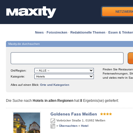
NETZWER
News
·
Fotostrecken
·
Redaktionelle Themen
·
Essen & Trinke
Maxity.de durchsuchen
Finden Sie Restaurant
Ort/Region:
Ferienwohnungen, Sh
Kategorie:
und vieles mehr in Sa
Alles auf einen Blick:
Orte und Kategorien
Die Suche nach
Hotels in allen Regionen
hat
8
Ergebnis(se) geliefert
:
Goldenes Fass Meißen
Vorbrücker Straße 1
,
01662
Meißen
»
Übernachten
»
Hotel