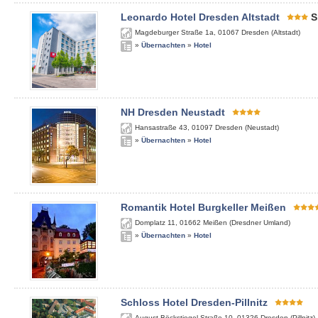
Leonardo Hotel Dresden Altstadt
S
Magdeburger Straße 1a
,
01067
Dresden (Altstadt)
»
Übernachten
»
Hotel
NH Dresden Neustadt
Hansastraße 43
,
01097
Dresden (Neustadt)
»
Übernachten
»
Hotel
Romantik Hotel Burgkeller Meißen
Domplatz 11
,
01662
Meißen (Dresdner Umland)
»
Übernachten
»
Hotel
Schloss Hotel Dresden-Pillnitz
August-Böckstiegel-Straße 10
,
01326
Dresden (Pillnitz)