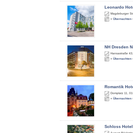
Leonardo Hote
Magdeburger St
»
Übernachten
NH Dresden N
Hansastraße 43
»
Übernachten
Romantik Hote
Domplatz 11
,
01
»
Übernachten
Schloss Hotel
August-Böckstie