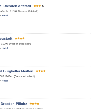
l Dresden Altstadt
S
raße 1a
,
01067
Dresden (Altstadt)
»
Hotel
eustadt
,
01097
Dresden (Neustadt)
»
Hotel
l Burgkeller Meißen
662
Meißen (Dresdner Umland)
»
Hotel
 Dresden-Pillnitz
gel-Straße 10
,
01326
Dresden (Pillnitz)