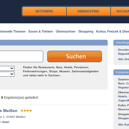
NETZWERK
WEBHOSTING
BUCHU
ktionelle Themen
·
Essen & Trinken
·
Übernachten
·
Shopping
·
Kultur, Freizeit & Dien
Orte/Reg
Dresde
Dippold
Alle Or
Finden Sie Restaurants, Bars, Hotels, Pensionen,
Ferienwohnungen, Shops, Museen, Sehenswürdigkeiten
Kategorie
und vieles mehr in Sachsen.
Gastron
Bars
,
C
Vegetar
Übernac
Hotels
,
t
8
Ergebnis(se) geliefert
:
Jugend
Kultur, F
Museen
s Meißen
Shoppin
ße 1
,
01662
Meißen
Shoppi
»
Hotel
Alle Ka