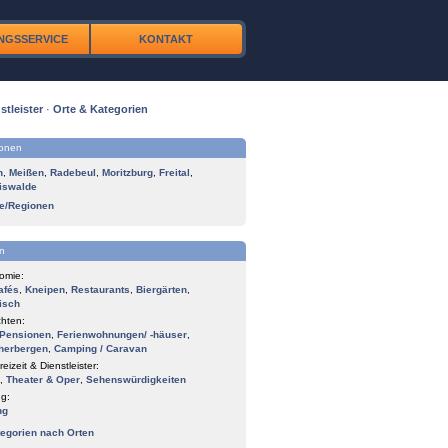
NGSSERVICE
KONTAKT
stleister
·
Orte & Kategorien
ionen
n
,
Meißen
,
Radebeul
,
Moritzburg
,
Freital
,
iswalde
te/Regionen
n
omie:
afés
,
Kneipen
,
Restaurants
,
Biergärten
,
isch
hten:
Pensionen
,
Ferienwohnungen/ -häuser
,
herbergen
,
Camping / Caravan
reizeit & Dienstleister:
,
Theater & Oper
,
Sehenswürdigkeiten
g:
ng
tegorien nach Orten