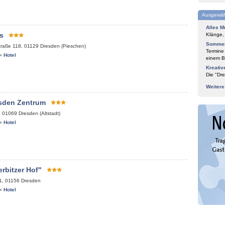
Ausgewäh
Alles M
s
Klänge,
Sommer
traße 118
,
01129
Dresden (Pieschen)
Termine
»
Hotel
einem Bl
Kreativ
Die "Dre
Weiter
esden Zentrum
,
01069
Dresden (Altstadt)
»
Hotel
rbitzer Hof"
1
,
01156
Dresden
»
Hotel