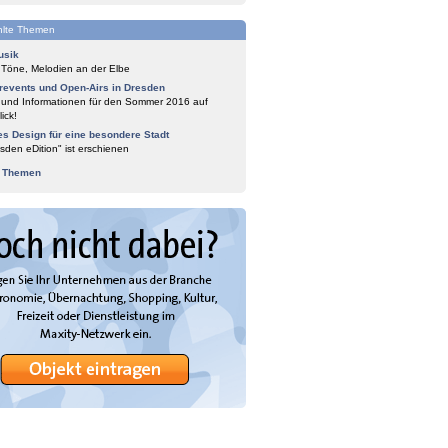
lte Themen
usik
 Töne, Melodien an der Elbe
events und Open-Airs in Dresden
 und Informationen für den Sommer 2016 auf
ick!
es Design für eine besondere Stadt
sden eDition" ist erschienen
e Themen