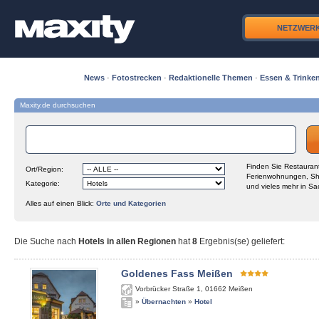
NETZWER
News
·
Fotostrecken
·
Redaktionelle Themen
·
Essen & Trinke
Maxity.de durchsuchen
Finden Sie Restaurant
Ort/Region:
Ferienwohnungen, Sh
Kategorie:
und vieles mehr in Sa
Alles auf einen Blick:
Orte und Kategorien
Die Suche nach
Hotels in allen Regionen
hat
8
Ergebnis(se) geliefert
:
Goldenes Fass Meißen
Vorbrücker Straße 1
,
01662
Meißen
»
Übernachten
»
Hotel