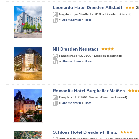
Leonardo Hotel Dresden Altstadt
S
Magdeburger Straße 1a
,
01067
Dresden (Altstadt)
»
Übernachten
»
Hotel
NH Dresden Neustadt
Hansastraße 43
,
01097
Dresden (Neustadt)
»
Übernachten
»
Hotel
Romantik Hotel Burgkeller Meißen
Domplatz 11
,
01662
Meißen (Dresdner Umland)
»
Übernachten
»
Hotel
Schloss Hotel Dresden-Pillnitz
August-Böckstiegel-Straße 10
,
01326
Dresden (Pillnitz)