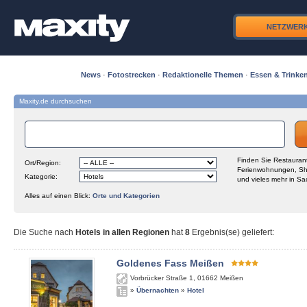
NETZWER
News
·
Fotostrecken
·
Redaktionelle Themen
·
Essen & Trinke
Maxity.de durchsuchen
Finden Sie Restaurant
Ort/Region:
Ferienwohnungen, Sh
Kategorie:
und vieles mehr in Sa
Alles auf einen Blick:
Orte und Kategorien
Die Suche nach
Hotels in allen Regionen
hat
8
Ergebnis(se) geliefert
:
Goldenes Fass Meißen
Vorbrücker Straße 1
,
01662
Meißen
»
Übernachten
»
Hotel