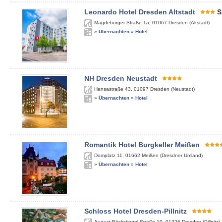
Leonardo Hotel Dresden Altstadt
S
Magdeburger Straße 1a
,
01067
Dresden (Altstadt)
»
Übernachten
»
Hotel
NH Dresden Neustadt
Hansastraße 43
,
01097
Dresden (Neustadt)
»
Übernachten
»
Hotel
Romantik Hotel Burgkeller Meißen
Domplatz 11
,
01662
Meißen (Dresdner Umland)
»
Übernachten
»
Hotel
Schloss Hotel Dresden-Pillnitz
August-Böckstiegel-Straße 10
,
01326
Dresden (Pillnitz)