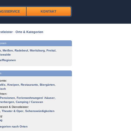
NGSSERVICE
KONTAKT
stleister
·
Orte & Kategorien
ionen
n
,
Meißen
,
Radebeul
,
Moritzburg
,
Freital
,
iswalde
te/Regionen
n
omie:
afés
,
Kneipen
,
Restaurants
,
Biergärten
,
isch
hten:
Pensionen
,
Ferienwohnungen/ -häuser
,
herbergen
,
Camping / Caravan
reizeit & Dienstleister:
,
Theater & Oper
,
Sehenswürdigkeiten
g:
ng
tegorien nach Orten