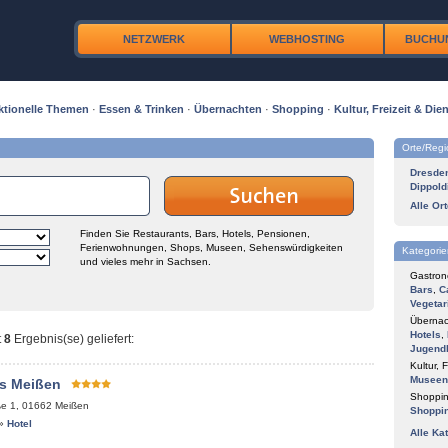
NETZWERK
WEBHOSTING
BUCHU
ktionelle Themen
·
Essen & Trinken
·
Übernachten
·
Shopping
·
Kultur, Freizeit & Dien
Orte/Reg
Dresde
Dippold
Alle Or
Finden Sie Restaurants, Bars, Hotels, Pensionen,
Ferienwohnungen, Shops, Museen, Sehenswürdigkeiten
Kategorie
und vieles mehr in Sachsen.
Gastron
Bars
,
C
Vegetar
Übernac
Hotels
,
t
8
Ergebnis(se) geliefert
:
Jugend
Kultur, F
Museen
s Meißen
Shoppin
ße 1
,
01662
Meißen
Shoppi
»
Hotel
Alle Ka