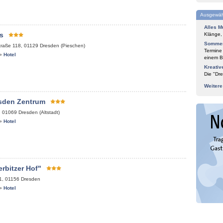
Ausgewäh
Alles M
s
Klänge,
Sommer
traße 118
,
01129
Dresden (Pieschen)
Termine
»
Hotel
einem Bl
Kreativ
Die "Dre
Weiter
esden Zentrum
,
01069
Dresden (Altstadt)
»
Hotel
rbitzer Hof"
1
,
01156
Dresden
»
Hotel