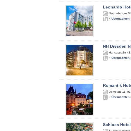
Leonardo Hote
Magdeburger St
»
Übernachten
NH Dresden N
Hansastraße 43
»
Übernachten
Romantik Hote
Domplatz 11
,
01
»
Übernachten
Schloss Hotel
August-Böckstie