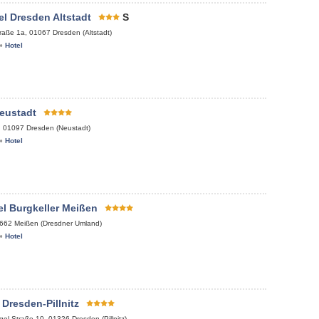
l Dresden Altstadt
S
raße 1a
,
01067
Dresden (Altstadt)
»
Hotel
eustadt
,
01097
Dresden (Neustadt)
»
Hotel
l Burgkeller Meißen
662
Meißen (Dresdner Umland)
»
Hotel
 Dresden-Pillnitz
gel-Straße 10
,
01326
Dresden (Pillnitz)