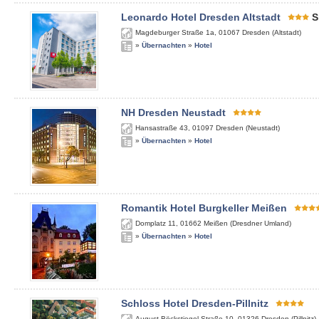
Leonardo Hotel Dresden Altstadt
S
Magdeburger Straße 1a
,
01067
Dresden (Altstadt)
»
Übernachten
»
Hotel
NH Dresden Neustadt
Hansastraße 43
,
01097
Dresden (Neustadt)
»
Übernachten
»
Hotel
Romantik Hotel Burgkeller Meißen
Domplatz 11
,
01662
Meißen (Dresdner Umland)
»
Übernachten
»
Hotel
Schloss Hotel Dresden-Pillnitz
August-Böckstiegel-Straße 10
,
01326
Dresden (Pillnitz)