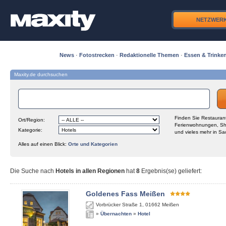
NETZWER
News
·
Fotostrecken
·
Redaktionelle Themen
·
Essen & Trinke
Maxity.de durchsuchen
Finden Sie Restaurant
Ort/Region:
Ferienwohnungen, Sh
Kategorie:
und vieles mehr in Sa
Alles auf einen Blick:
Orte und Kategorien
Die Suche nach
Hotels in allen Regionen
hat
8
Ergebnis(se) geliefert
:
Goldenes Fass Meißen
Vorbrücker Straße 1
,
01662
Meißen
»
Übernachten
»
Hotel