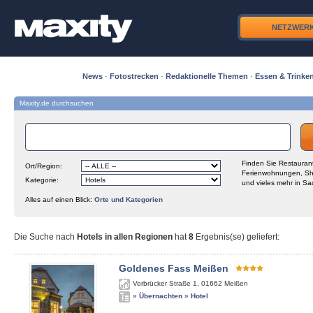
NETZWER
News
·
Fotostrecken
·
Redaktionelle Themen
·
Essen & Trinke
Maxity.de durchsuchen
Finden Sie Restaurant
Ort/Region:
Ferienwohnungen, Sh
Kategorie:
und vieles mehr in Sa
Alles auf einen Blick:
Orte und Kategorien
Die Suche nach
Hotels in allen Regionen
hat
8
Ergebnis(se) geliefert
:
Goldenes Fass Meißen
Vorbrücker Straße 1
,
01662
Meißen
»
Übernachten
»
Hotel