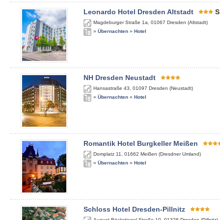
Leonardo Hotel Dresden Altstadt
S
Magdeburger Straße 1a
,
01067
Dresden (Altstadt)
»
Übernachten
»
Hotel
NH Dresden Neustadt
Hansastraße 43
,
01097
Dresden (Neustadt)
»
Übernachten
»
Hotel
Romantik Hotel Burgkeller Meißen
Domplatz 11
,
01662
Meißen (Dresdner Umland)
»
Übernachten
»
Hotel
Schloss Hotel Dresden-Pillnitz
August-Böckstiegel-Straße 10
,
01326
Dresden (Pillnitz)