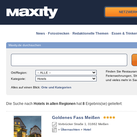
NETZWER
News
·
Fotostrecken
·
Redaktionelle Themen
·
Essen & Trinke
Maxity.de durchsuchen
Finden Sie Restaurant
Ort/Region:
Ferienwohnungen, Sh
Kategorie:
und vieles mehr in Sa
Alles auf einen Blick:
Orte und Kategorien
Die Suche nach
Hotels in allen Regionen
hat
8
Ergebnis(se) geliefert
:
Goldenes Fass Meißen
Vorbrücker Straße 1
,
01662
Meißen
»
Übernachten
»
Hotel