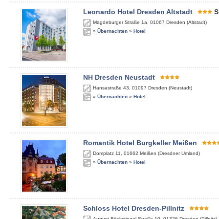
Leonardo Hotel Dresden Altstadt
S
Magdeburger Straße 1a
,
01067
Dresden (Altstadt)
»
Übernachten
»
Hotel
NH Dresden Neustadt
Hansastraße 43
,
01097
Dresden (Neustadt)
»
Übernachten
»
Hotel
Romantik Hotel Burgkeller Meißen
Domplatz 11
,
01662
Meißen (Dresdner Umland)
»
Übernachten
»
Hotel
Schloss Hotel Dresden-Pillnitz
August-Böckstiegel-Straße 10
,
01326
Dresden (Pillnitz)