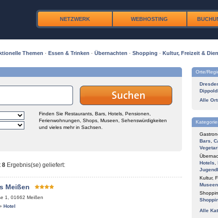
NETZWERK
WEBHOSTING
BUCHU
ktionelle Themen
·
Essen & Trinken
·
Übernachten
·
Shopping
·
Kultur, Freizeit & Dien
Orte/Reg
Dresde
Dippold
Alle Or
Finden Sie Restaurants, Bars, Hotels, Pensionen,
Ferienwohnungen, Shops, Museen, Sehenswürdigkeiten
Kategorie
und vieles mehr in Sachsen.
Gastron
Bars
,
C
Vegetar
Übernac
Hotels
,
t
8
Ergebnis(se) geliefert
:
Jugend
Kultur, F
Museen
s Meißen
Shoppin
ße 1
,
01662
Meißen
Shoppi
»
Hotel
Alle Ka