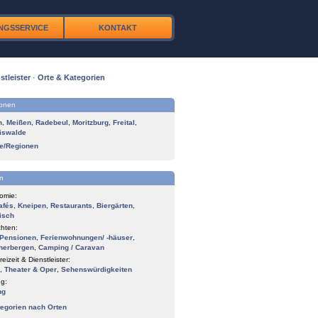
NGSSERVICE
KONTAKT
stleister
·
Orte & Kategorien
ionen
n
,
Meißen
,
Radebeul
,
Moritzburg
,
Freital
,
iswalde
te/Regionen
n
omie:
afés
,
Kneipen
,
Restaurants
,
Biergärten
,
isch
hten:
Pensionen
,
Ferienwohnungen/ -häuser
,
herbergen
,
Camping / Caravan
reizeit & Dienstleister:
,
Theater & Oper
,
Sehenswürdigkeiten
g:
ng
tegorien nach Orten