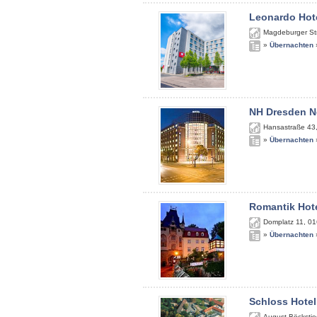
Leonardo Hote
Magdeburger St
»
Übernachten
NH Dresden N
Hansastraße 43
»
Übernachten
Romantik Hote
Domplatz 11
,
01
»
Übernachten
Schloss Hotel
August-Böckstie