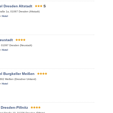
l Dresden Altstadt
S
raße 1a
,
01067
Dresden (Altstadt)
»
Hotel
eustadt
,
01097
Dresden (Neustadt)
»
Hotel
l Burgkeller Meißen
662
Meißen (Dresdner Umland)
»
Hotel
 Dresden-Pillnitz
gel-Straße 10
,
01326
Dresden (Pillnitz)