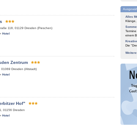
Ausgewäh
Alles M
s
Klänge,
Sommer
traße 118
,
01129
Dresden (Pieschen)
Termine
»
Hotel
einem Bl
Kreativ
Die "Dre
Weiter
esden Zentrum
,
01069
Dresden (Altstadt)
»
Hotel
rbitzer Hof"
1
,
01156
Dresden
»
Hotel