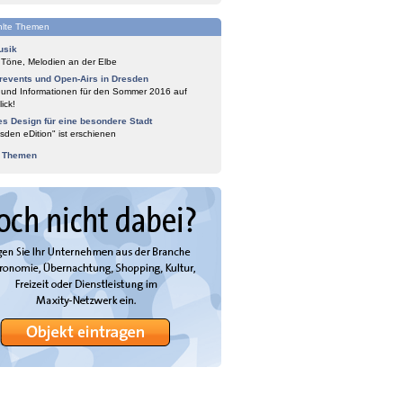
lte Themen
usik
 Töne, Melodien an der Elbe
events und Open-Airs in Dresden
 und Informationen für den Sommer 2016 auf
ick!
es Design für eine besondere Stadt
sden eDition" ist erschienen
e Themen