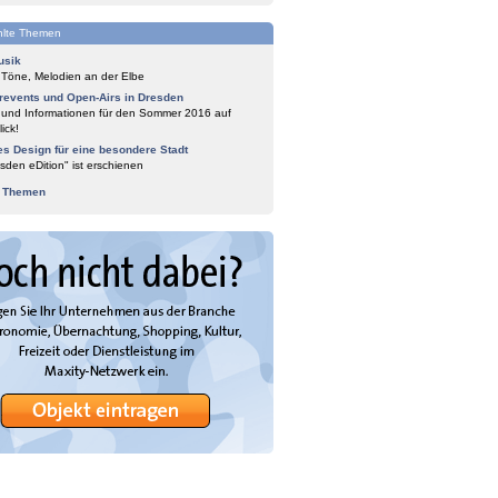
lte Themen
usik
 Töne, Melodien an der Elbe
events und Open-Airs in Dresden
 und Informationen für den Sommer 2016 auf
ick!
es Design für eine besondere Stadt
sden eDition" ist erschienen
e Themen