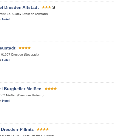
l Dresden Altstadt
S
raße 1a
,
01067
Dresden (Altstadt)
»
Hotel
eustadt
,
01097
Dresden (Neustadt)
»
Hotel
l Burgkeller Meißen
662
Meißen (Dresdner Umland)
»
Hotel
 Dresden-Pillnitz
gel-Straße 10
,
01326
Dresden (Pillnitz)