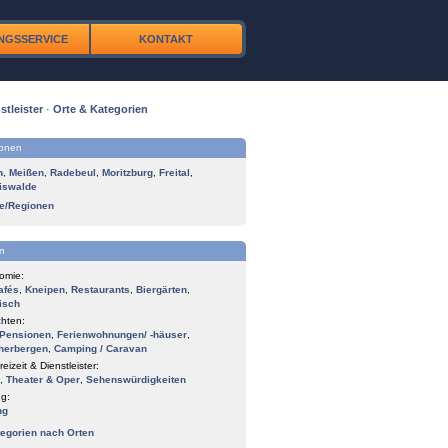
NGSSERVICE
KONTAKT
stleister
·
Orte & Kategorien
ionen
n
,
Meißen
,
Radebeul
,
Moritzburg
,
Freital
,
iswalde
te/Regionen
n
omie:
afés
,
Kneipen
,
Restaurants
,
Biergärten
,
isch
hten:
Pensionen
,
Ferienwohnungen/ -häuser
,
herbergen
,
Camping / Caravan
reizeit & Dienstleister:
,
Theater & Oper
,
Sehenswürdigkeiten
g:
ng
tegorien nach Orten