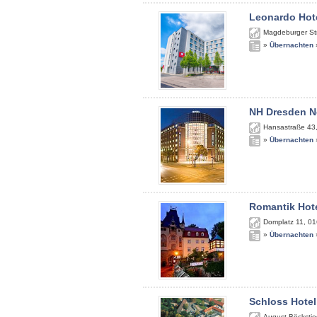
Leonardo Hote
Magdeburger St
»
Übernachten
NH Dresden N
Hansastraße 43
»
Übernachten
Romantik Hote
Domplatz 11
,
01
»
Übernachten
Schloss Hotel
August-Böckstie