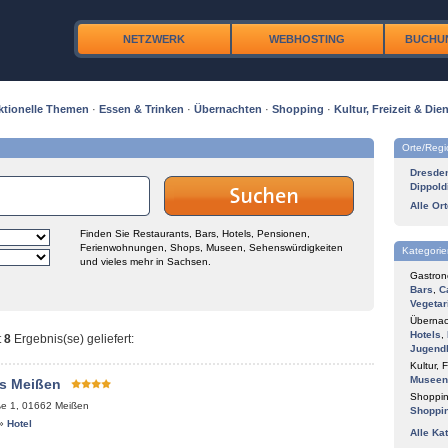
NETZWERK
WEBHOSTING
BUCHU
ktionelle Themen
·
Essen & Trinken
·
Übernachten
·
Shopping
·
Kultur, Freizeit & Dien
Orte/Reg
Dresde
Dippold
Alle Or
Finden Sie Restaurants, Bars, Hotels, Pensionen,
Ferienwohnungen, Shops, Museen, Sehenswürdigkeiten
Kategorie
und vieles mehr in Sachsen.
Gastron
Bars
,
C
Vegetar
Übernac
Hotels
,
t
8
Ergebnis(se) geliefert
:
Jugend
Kultur, F
Museen
s Meißen
Shoppin
ße 1
,
01662
Meißen
Shoppi
»
Hotel
Alle Ka