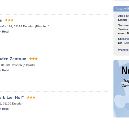
Ausgewäh
Alles M
s
Klänge,
Sommer
traße 118
,
01129
Dresden (Pieschen)
Termine
»
Hotel
einem Bl
Kreativ
Die "Dre
Weiter
esden Zentrum
,
01069
Dresden (Altstadt)
»
Hotel
rbitzer Hof"
1
,
01156
Dresden
»
Hotel