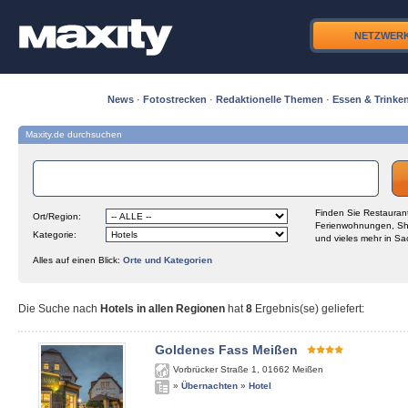
NETZWER
News
·
Fotostrecken
·
Redaktionelle Themen
·
Essen & Trinke
Maxity.de durchsuchen
Finden Sie Restaurant
Ort/Region:
Ferienwohnungen, Sh
Kategorie:
und vieles mehr in Sa
Alles auf einen Blick:
Orte und Kategorien
Die Suche nach
Hotels in allen Regionen
hat
8
Ergebnis(se) geliefert
:
Goldenes Fass Meißen
Vorbrücker Straße 1
,
01662
Meißen
»
Übernachten
»
Hotel