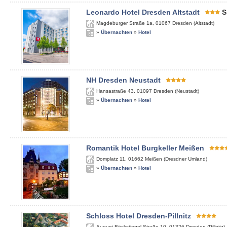
Leonardo Hotel Dresden Altstadt
S
Magdeburger Straße 1a
,
01067
Dresden (Altstadt)
»
Übernachten
»
Hotel
NH Dresden Neustadt
Hansastraße 43
,
01097
Dresden (Neustadt)
»
Übernachten
»
Hotel
Romantik Hotel Burgkeller Meißen
Domplatz 11
,
01662
Meißen (Dresdner Umland)
»
Übernachten
»
Hotel
Schloss Hotel Dresden-Pillnitz
August-Böckstiegel-Straße 10
,
01326
Dresden (Pillnitz)