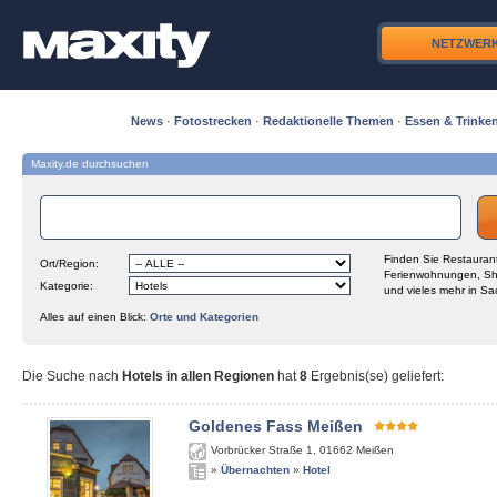
NETZWER
News
·
Fotostrecken
·
Redaktionelle Themen
·
Essen & Trinke
Maxity.de durchsuchen
Finden Sie Restaurant
Ort/Region:
Ferienwohnungen, Sh
Kategorie:
und vieles mehr in Sa
Alles auf einen Blick:
Orte und Kategorien
Die Suche nach
Hotels in allen Regionen
hat
8
Ergebnis(se) geliefert
:
Goldenes Fass Meißen
Vorbrücker Straße 1
,
01662
Meißen
»
Übernachten
»
Hotel