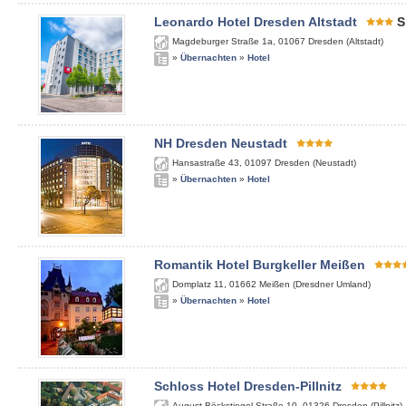
Leonardo Hotel Dresden Altstadt
S
Magdeburger Straße 1a
,
01067
Dresden (Altstadt)
»
Übernachten
»
Hotel
NH Dresden Neustadt
Hansastraße 43
,
01097
Dresden (Neustadt)
»
Übernachten
»
Hotel
Romantik Hotel Burgkeller Meißen
Domplatz 11
,
01662
Meißen (Dresdner Umland)
»
Übernachten
»
Hotel
Schloss Hotel Dresden-Pillnitz
August-Böckstiegel-Straße 10
,
01326
Dresden (Pillnitz)