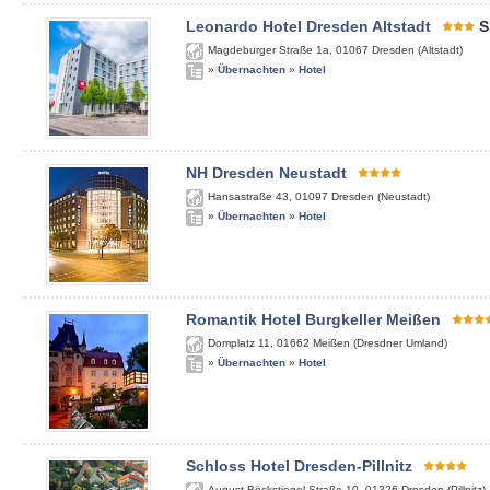
Leonardo Hotel Dresden Altstadt
S
Magdeburger Straße 1a
,
01067
Dresden (Altstadt)
»
Übernachten
»
Hotel
NH Dresden Neustadt
Hansastraße 43
,
01097
Dresden (Neustadt)
»
Übernachten
»
Hotel
Romantik Hotel Burgkeller Meißen
Domplatz 11
,
01662
Meißen (Dresdner Umland)
»
Übernachten
»
Hotel
Schloss Hotel Dresden-Pillnitz
August-Böckstiegel-Straße 10
,
01326
Dresden (Pillnitz)