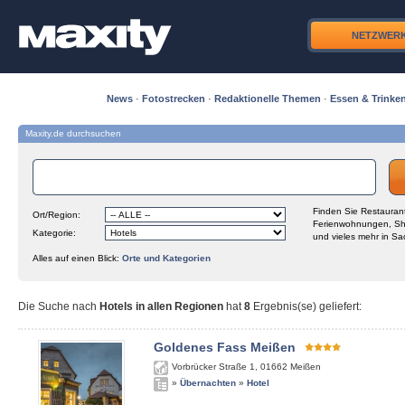
NETZWER
News
·
Fotostrecken
·
Redaktionelle Themen
·
Essen & Trinke
Maxity.de durchsuchen
Finden Sie Restaurant
Ort/Region:
Ferienwohnungen, Sh
Kategorie:
und vieles mehr in Sa
Alles auf einen Blick:
Orte und Kategorien
Die Suche nach
Hotels in allen Regionen
hat
8
Ergebnis(se) geliefert
:
Goldenes Fass Meißen
Vorbrücker Straße 1
,
01662
Meißen
»
Übernachten
»
Hotel