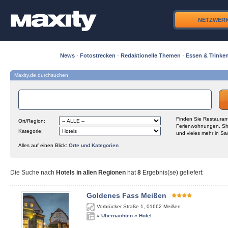
NETZWER
News
·
Fotostrecken
·
Redaktionelle Themen
·
Essen & Trinke
Maxity.de durchsuchen
Finden Sie Restaurant
Ort/Region:
Ferienwohnungen, Sh
Kategorie:
und vieles mehr in Sa
Alles auf einen Blick:
Orte und Kategorien
Die Suche nach
Hotels in allen Regionen
hat
8
Ergebnis(se) geliefert
:
Goldenes Fass Meißen
Vorbrücker Straße 1
,
01662
Meißen
»
Übernachten
»
Hotel