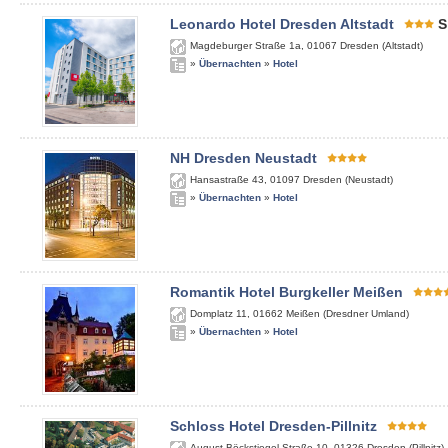
Leonardo Hotel Dresden Altstadt
S
Magdeburger Straße 1a
,
01067
Dresden (Altstadt)
»
Übernachten
»
Hotel
NH Dresden Neustadt
Hansastraße 43
,
01097
Dresden (Neustadt)
»
Übernachten
»
Hotel
Romantik Hotel Burgkeller Meißen
Domplatz 11
,
01662
Meißen (Dresdner Umland)
»
Übernachten
»
Hotel
Schloss Hotel Dresden-Pillnitz
August-Böckstiegel-Straße 10
,
01326
Dresden (Pillnitz)