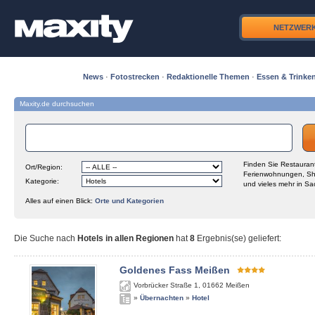
NETZWER
News
·
Fotostrecken
·
Redaktionelle Themen
·
Essen & Trinke
Maxity.de durchsuchen
Finden Sie Restaurant
Ort/Region:
Ferienwohnungen, Sh
Kategorie:
und vieles mehr in Sa
Alles auf einen Blick:
Orte und Kategorien
Die Suche nach
Hotels in allen Regionen
hat
8
Ergebnis(se) geliefert
:
Goldenes Fass Meißen
Vorbrücker Straße 1
,
01662
Meißen
»
Übernachten
»
Hotel