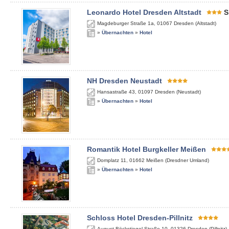
Leonardo Hotel Dresden Altstadt
S
Magdeburger Straße 1a
,
01067
Dresden (Altstadt)
»
Übernachten
»
Hotel
NH Dresden Neustadt
Hansastraße 43
,
01097
Dresden (Neustadt)
»
Übernachten
»
Hotel
Romantik Hotel Burgkeller Meißen
Domplatz 11
,
01662
Meißen (Dresdner Umland)
»
Übernachten
»
Hotel
Schloss Hotel Dresden-Pillnitz
August-Böckstiegel-Straße 10
,
01326
Dresden (Pillnitz)