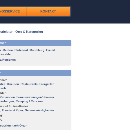
NGSSERVICE
KONTAKT
stleister
·
Orte & Kategorien
ionen
n
,
Meißen
,
Radebeul
,
Moritzburg
,
Freital
,
iswalde
te/Regionen
n
omie:
afés
,
Kneipen
,
Restaurants
,
Biergärten
,
isch
hten:
Pensionen
,
Ferienwohnungen/ -häuser
,
herbergen
,
Camping / Caravan
reizeit & Dienstleister:
,
Theater & Oper
,
Sehenswürdigkeiten
g:
ng
tegorien nach Orten