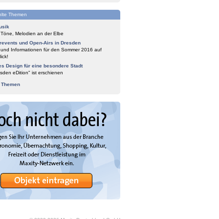
lte Themen
usik
 Töne, Melodien an der Elbe
events und Open-Airs in Dresden
 und Informationen für den Sommer 2016 auf
ick!
es Design für eine besondere Stadt
sden eDition" ist erschienen
e Themen