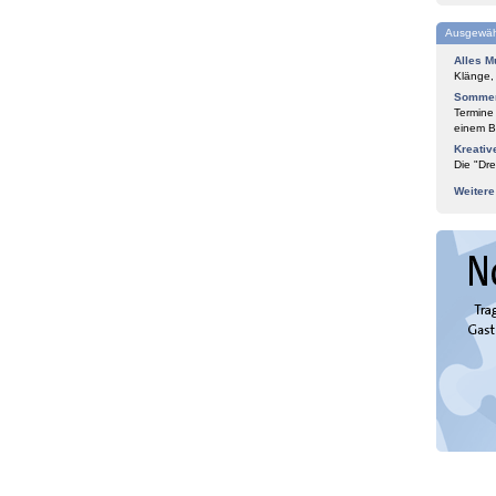
Ausgewäh
Alles M
Klänge,
Sommer
Termine
einem Bl
Kreativ
Die "Dre
Weiter