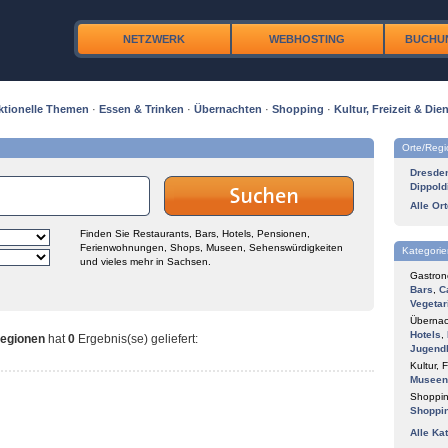
NETZWERK
WEBHOSTING
BUCHU
ktionelle Themen
·
Essen & Trinken
·
Übernachten
·
Shopping
·
Kultur, Freizeit & Dien
Orte/Reg
Dresde
Dippold
Alle Or
Finden Sie Restaurants, Bars, Hotels, Pensionen,
Ferienwohnungen, Shops, Museen, Sehenswürdigkeiten
Kategorie
und vieles mehr in Sachsen.
Gastron
Bars
,
C
Vegetar
Übernac
Hotels
,
Regionen
hat
0
Ergebnis(se) geliefert
:
Jugend
Kultur, F
Museen
Shoppin
Shoppi
Alle Ka