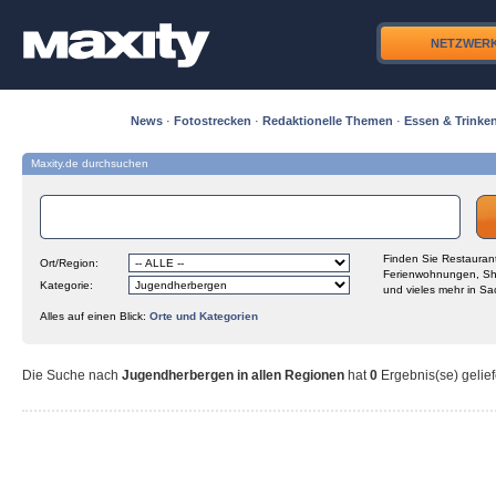
NETZWER
News
·
Fotostrecken
·
Redaktionelle Themen
·
Essen & Trinke
Maxity.de durchsuchen
Finden Sie Restaurant
Ort/Region:
Ferienwohnungen, Sh
Kategorie:
und vieles mehr in Sa
Alles auf einen Blick:
Orte und Kategorien
Die Suche nach
Jugendherbergen in allen Regionen
hat
0
Ergebnis(se) gelief